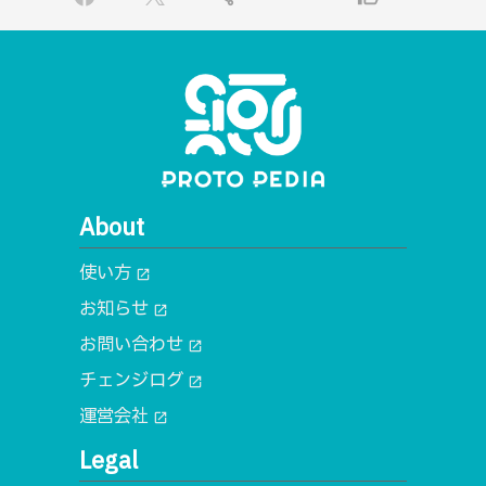
About
使い方
open_in_new
お知らせ
open_in_new
お問い合わせ
open_in_new
チェンジログ
open_in_new
運営会社
open_in_new
Legal