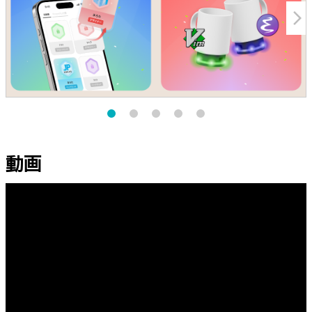
arrow_forward_ios
動画