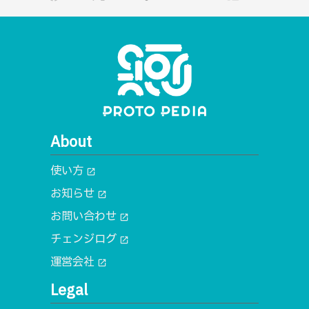
About
使い方
open_in_new
お知らせ
open_in_new
お問い合わせ
open_in_new
チェンジログ
open_in_new
運営会社
open_in_new
Legal