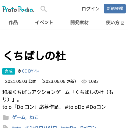
search
ログイン
新規登録
作品
イベント
開発素材
使い方
open_in_new
くちばしの杜
完成
©
CC BY 4+
2021.05.03 公開
（2023.06.06 更新）
visibility
1083
和風くちばしアクションゲーム「くちばしの杜（も
り）」。
toio「Do!コン」応募作品。 #toioDo #Doコン
folder
ゲーム,
ねこ