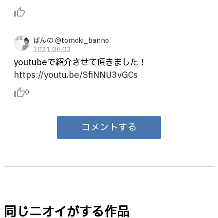
thumb_up_alt
ばんの @tomoki_banno
2021.06.02
youtubeで紹介させて頂きました！
https://youtu.be/SfiNNU3vGCs
thumb_up_alt
0
コメントする
同じニオイがする作品