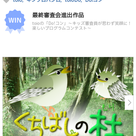
sell
toio,
キンクロハジロ,
toioDo,
Do!コン
最終審査会進出作品
toioの「Do!コン」～キッズ審査員が思わず笑顔に！
楽しいプログラムコンテスト～
arrow_forward_ios