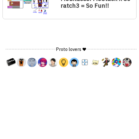
ratch3 = So Fun!!
Proto lovers ♥