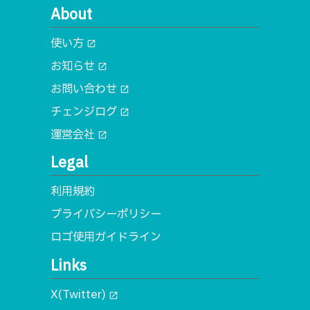
About
使い方
open_in_new
お知らせ
open_in_new
お問い合わせ
open_in_new
チェンジログ
open_in_new
運営会社
open_in_new
Legal
利用規約
プライバシーポリシー
ロゴ使用ガイドライン
Links
X(Twitter)
open_in_new