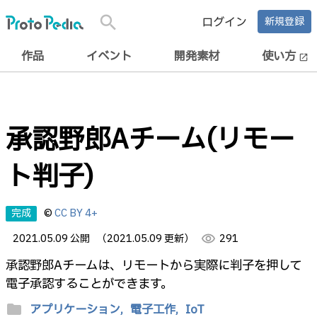
search
ログイン
新規登録
作品
イベント
開発素材
使い方
open_in_new
承認野郎Aチーム(リモー
ト判子)
完成
©
CC BY 4+
2021.05.09 公開
（2021.05.09 更新）
visibility
291
承認野郎Aチームは、リモートから実際に判子を押して
電子承認することができます。
folder
アプリケーション,
電子工作,
IoT