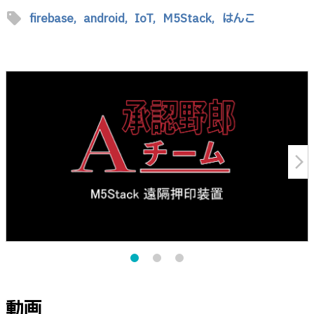
sell
firebase,
android,
IoT,
M5Stack,
はんこ
arrow_forward_ios
動画