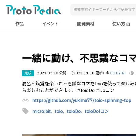
作品
イベント
開発素材
使い方
open_in_new
一緒に動け、不思議なコマ by
完成
2021.05.10 公開
（2021.11.18 更新）
©
CC BY 4+
visibility
混色と錯覚を楽しむ不思議なコマをtoioを使って楽し
ら楽しむことができます。 #toioDo #Doコン
link
https://github.com/yukima77/toio-spinning-top
sell
micro:bit,
toio,
toioDo,
toioDo!コン