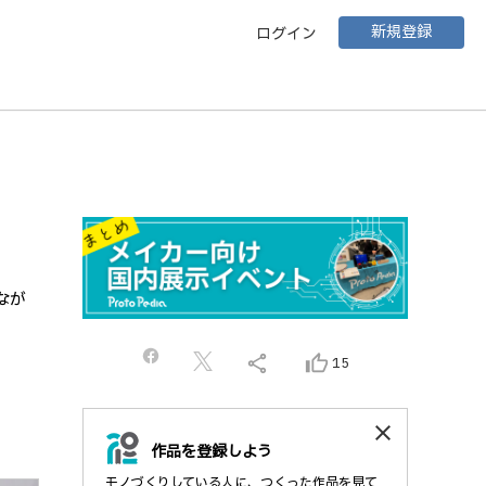
新規登録
ログイン
なが
share
thumb_up_alt
15
close
作品を登録しよう
モノづくりしている人に、つくった作品を見て