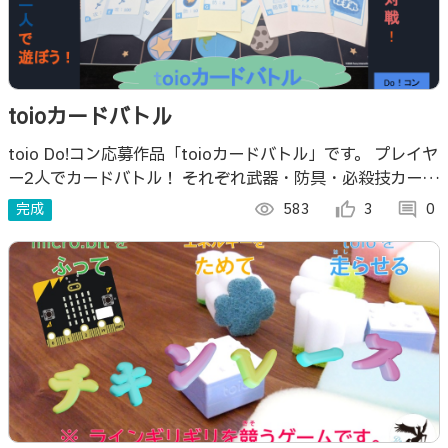
toioカードバトル
toio Do!コン応募作品「toioカードバトル」です。 プレイヤ
ー2人でカードバトル！ それぞれ武器・防具・必殺技カード
を読み込み、 パワー注入後、バトル開始です。
完成
visibility
583
thumb_up_alt
3
comment
0