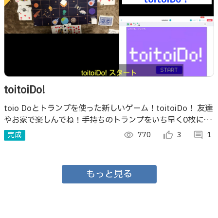
toitoiDo!
toio Doとトランプを使った新しいゲーム！toitoiDo！ 友達
やお家で楽しんでね！手持ちのトランプをいち早く0枚にし
たら勝利。スナイパーキューブに狙われたら大変!! #toio
完成
visibility
770
thumb_up_alt
3
comment
1
#Doコン
もっと見る