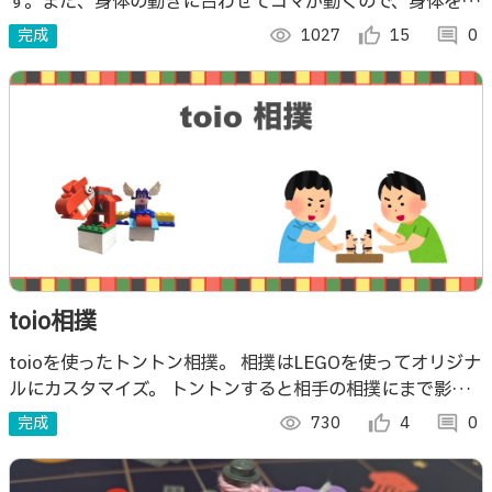
す。また、身体の動きに合わせてコマが動くので、身体を動
かしながら楽しむことができます。 #toioDo #Doコン
完成
visibility
1027
thumb_up_alt
15
comment
0
toio相撲
toioを使ったトントン相撲。 相撲はLEGOを使ってオリジナ
ルにカスタマイズ。 トントンすると相手の相撲にまで影響
が！？必殺技で一撃必殺を狙え。 未来のtoio相撲の横綱は
完成
visibility
730
thumb_up_alt
4
comment
0
君だ！