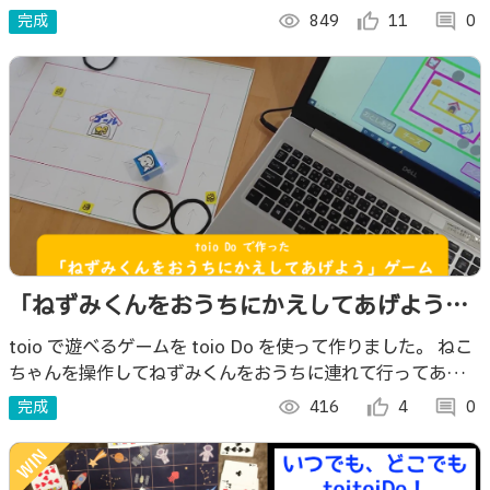
完成
visibility
849
thumb_up_alt
11
comment
0
「ねずみくんをおうちにかえしてあげよう」
ゲーム
toio で遊べるゲームを toio Do を使って作りました。 ねこ
ちゃんを操作してねずみくんをおうちに連れて行ってあげま
しょう。 #toioDo #Doコン
完成
visibility
416
thumb_up_alt
4
comment
0