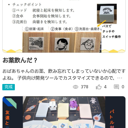
お薬飲んだ？
おばあちゃんのお薬、飲み忘れてしまっていないか心配です
よね。 子供向け開発ツールでカスタマイズできるので、こ
どもから、大人まで、自分だけのシステムを実現できます。
完成
visibility
378
thumb_up_alt
4
comment
0
誰かのために、作ってみませんか？