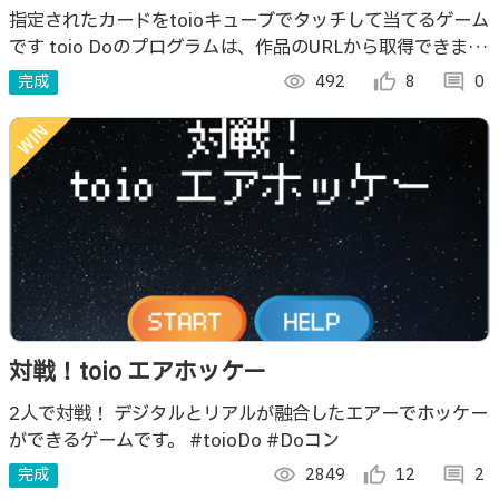
指定されたカードをtoioキューブでタッチして当てるゲーム
です toio Doのプログラムは、作品のURLから取得できます
↑↑↑↑↑↑↑
完成
visibility
492
thumb_up_alt
8
comment
0
対戦！toio エアホッケー
2人で対戦！ デジタルとリアルが融合したエアーでホッケー
ができるゲームです。 #toioDo #Doコン
完成
visibility
2849
thumb_up_alt
12
comment
2