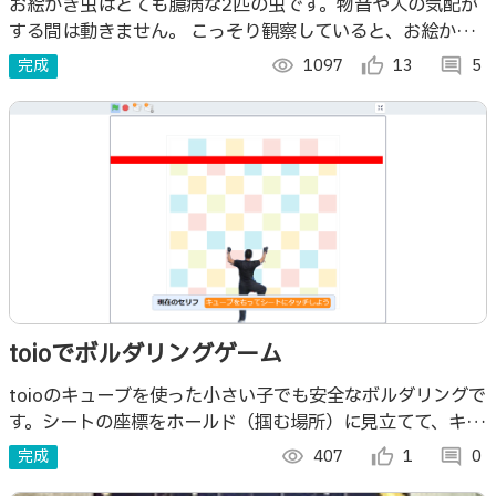
お絵かき虫はとても臆病な2匹の虫です。物音や人の気配が
する間は動きません。 こっそり観察していると、お絵かき
虫が紙の上でお尻を光らせながら動くことで、お絵かきをは
完成
visibility
1097
thumb_up_alt
13
comment
5
じめます。
toioでボルダリングゲーム
toioのキューブを使った小さい子でも安全なボルダリングで
す。シートの座標をホールド（掴む場所）に見立てて、キュ
ーブをシートにタッチし、正しいホールド（位置）であれば
完成
visibility
407
thumb_up_alt
1
comment
0
登っていくことができます。