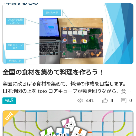
全国の食材を集めて料理を作ろう！
全国に散らばる食材を集めて、料理の作成を目指します。
日本地図の上を toio コアキューブが動き回りながら、食材
を集めていき、食材を使って素敵な料理を作る複数人で遊べ
完成
visibility
441
thumb_up_alt
4
comment
0
る食育ゲームです。