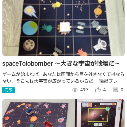
spaceToiobomber ～大きな宇宙が戦場だ～
ゲームが始まれば、あなたは画面から目を外さなくてはなら
ない。そこには大宇宙が広がっているからだ… 簡易プレイ
マットの宇宙を舞台に繰り広げられる、Toioとあなたの一
完成
visibility
499
thumb_up_alt
4
comment
0
騎打ち！