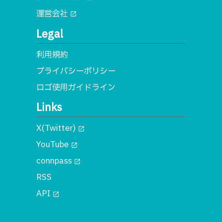
運営会社
open_in_new
Legal
利用規約
プライバシーポリシー
ロゴ使用ガイドライン
Links
X(Twitter)
open_in_new
YouTube
open_in_new
connpass
open_in_new
RSS
API
open_in_new