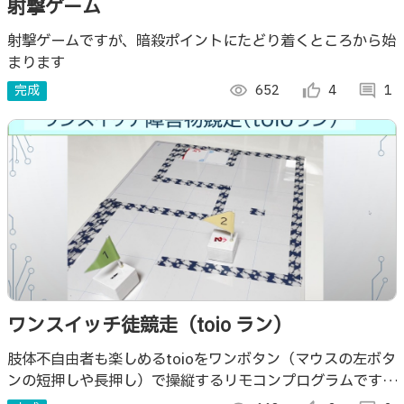
射撃ゲーム
射撃ゲームですが、暗殺ポイントにたどり着くところから始
まります
完成
visibility
652
thumb_up_alt
4
comment
1
ワンスイッチ徒競走（toio ラン）
肢体不自由者も楽しめるtoioをワンボタン（マウスの左ボタ
ンの短押しや長押し）で操縦するリモコンプログラムです。
短押しで90度旋回、長押しで前進になります。