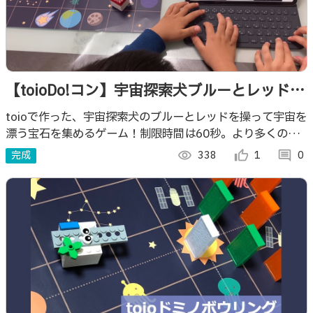
【toioDo!コン】宇宙探索犬ブルーとレッドの
キラキラ宝石集め
toioで作った、宇宙探索犬のブルーとレッドを操って宇宙を
漂う宝石を集めるゲーム！制限時間は60秒。より多くの宝
石を集めてポイントを獲得した方が勝ち！
完成
visibility
338
thumb_up_alt
1
comment
0