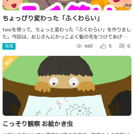
ちょっぴり変わった「ふくわらい」
toioを使って、ちょっと変わった「ふくわらい」を作りまし
た。今回は、おじさんにかっこよく髪の毛をつけてあげま
す。正しい位置に近い人（スコアが小さい数）が勝ちになり
完成
visibility
660
thumb_up_alt
5
comment
0
ます。
こっそり観察 お絵かき虫