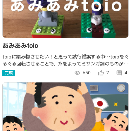
あみあみtoio
toioに編み物させたい！と思って試行錯誤する中…toioをぐ
るぐる回転させることで、糸をよってミサンガ調のものがラ
クラク出来るモノを作りました。
完成
visibility
650
thumb_up_alt
7
comment
4