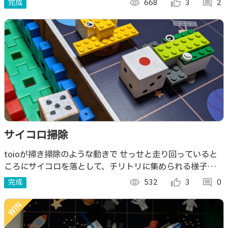
完成
visibility
668
thumb_up_alt
3
comment
2
サイコロ掃除
toioが掃き掃除のような動きで せっせと走り回っていると
ころにサイコロを落として、チリトリに集められる様子を眺
めて楽しむ。 サイコロの目を競うゲームとしても楽しめ
完成
visibility
532
thumb_up_alt
3
comment
0
る。 #toioDo #Doコン