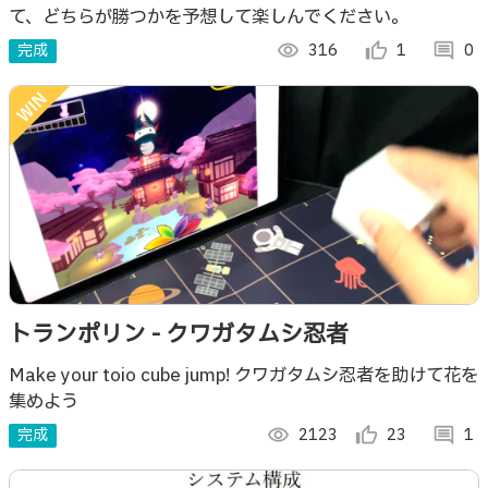
て、どちらが勝つかを予想して楽しんでください。
完成
visibility
316
thumb_up_alt
1
comment
0
トランポリン - クワガタムシ忍者
Make your toio cube jump! クワガタムシ忍者を助けて花を
集めよう
完成
visibility
2123
thumb_up_alt
23
comment
1