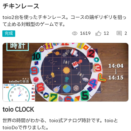
チキンレース
toio2台を使ったチキンレース。コースの端ギリギリを狙っ
て止める対戦型のゲームです。
完成
visibility
1619
thumb_up_alt
12
comment
2
toio CLOCK
世界の時間がわかる、toio式アナログ時計です。toioと
toioDoで作りました。