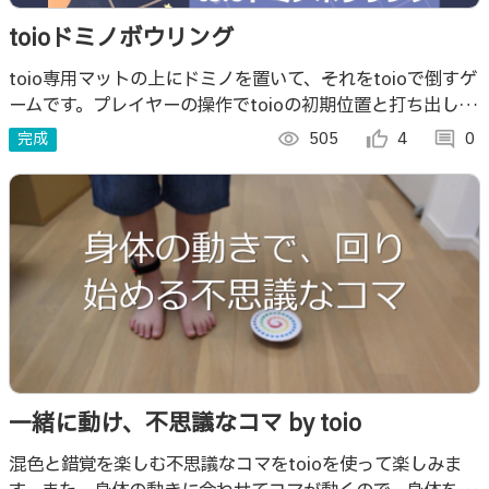
toioドミノボウリング
toio専用マットの上にドミノを置いて、それをtoioで倒すゲ
ームです。プレイヤーの操作でtoioの初期位置と打ち出し方
向を決めてドミノを狙います。（ #toio #Doコン #toioDo
完成
visibility
505
thumb_up_alt
4
comment
0
）
一緒に動け、不思議なコマ by toio
混色と錯覚を楽しむ不思議なコマをtoioを使って楽しみま