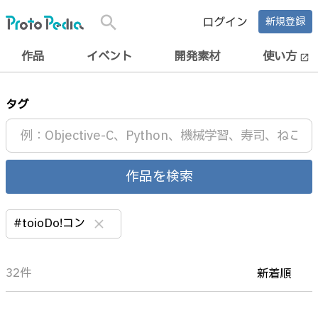
search
ログイン
新規登録
作品
イベント
開発素材
使い方
open_in_new
タグ
作品を検索
#toioDo!コン
clear
32件
新着順