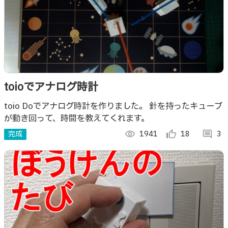
toioでアナログ時計
toio Doでアナログ時計を作りました。 針を持ったキューブ
が動き回って、時間を教えてくれます。
完成
visibility
1941
thumb_up_alt
18
comment
3