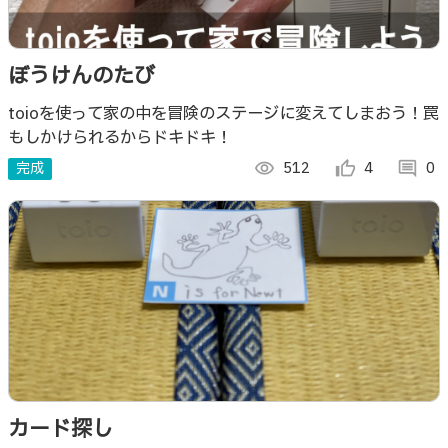
ぼうけんのたび
toioを使って家の中を冒険のステージに変えてしまおう！罠
もしかけられるからドキドキ！
完成
visibility
512
thumb_up_alt
4
comment
0
カード探し