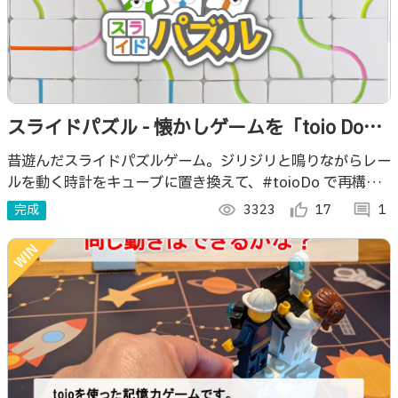
スライドパズル - 懐かしゲームを「toio Do」
でアップデート！
昔遊んだスライドパズルゲーム。ジリジリと鳴りながらレー
ルを動く時計をキューブに置き換えて、#toioDo で再構築
します。さらに子供と楽しく対戦できるような要素をプログ
完成
visibility
3323
thumb_up_alt
17
comment
1
ラムで加えます。#Doコン