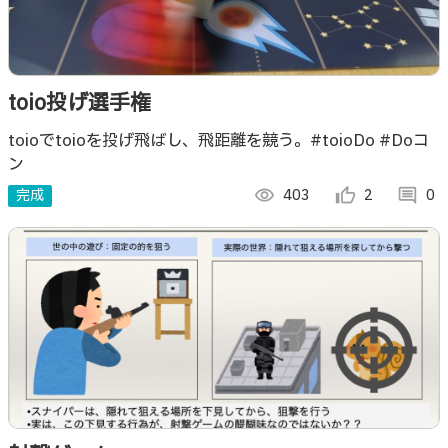
toio投げ選手権
toioでtoioを投げ飛ばし、飛距離を競う。#toioDo #Doコ
ン
完成
visibility
403
thumb_up_alt
2
comment
0