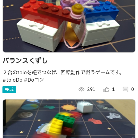
バランスくずし
２台のtoioを紐でつなげ、回転動作で戦うゲームです。
#toioDo #Doコン
完成
visibility
291
thumb_up_alt
1
comment
0