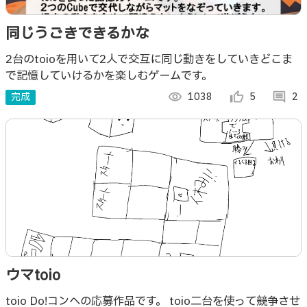
同じうごきできるかな
2台のtoioを用いて2人で交互に同じ動きをしていきどこま
で記憶していけるかを楽しむゲームです。
完成
visibility
1038
thumb_up_alt
5
comment
2
ウマtoio
toio Do!コンへの応募作品です。 toio二台を使って競争させ