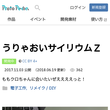
search
ログイン
新規登録
作品
イベント
開発素材
使い方
open_in_new
うりゃおいサイリウムＺ
開発中
©
CC BY 4+
2017.11.03 公開
（2018.06.19 更新）
visibility
362
ももクロちゃんに会いたいぜええええっと！
folder
電子工作,
リメイク / DIY