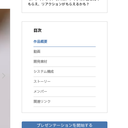
もらえ、リアクションがもらえるかも？
目次
作品概要
動画
開発素材
システム構成
arrow_forward_ios
ストーリー
メンバー
関連リンク
プレゼンテーションを開始する