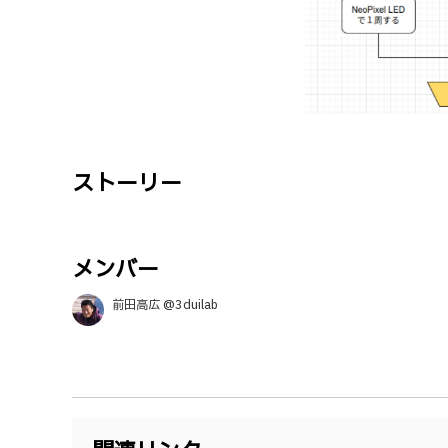
ストーリー
メンバー
前田高広 @3duilab