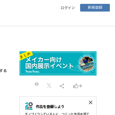
新規登録
ログイン
する
share
thumb_up_alt
0
close
作品を登録しよう
モノづくりしている人に、つくった作品を見て