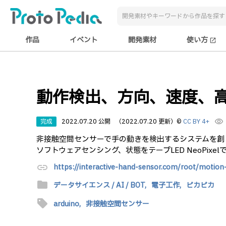
作品
イベント
開発素材
使い方
open_in_new
動作検出、方向、速度、
完成
2022.07.20 公開
（2022.07.20 更新）
©
CC BY 4+
visibility
非接触空間センサーで手の動きを検出するシステムを創り
ソフトウェアセンシング、状態をテープLED NeoPixe
link
https://interactive-hand-sensor.com/root/motion
folder
データサイエンス / AI / BOT,
電子工作,
ピカピカ
sell
arduino,
非接触空間センサー