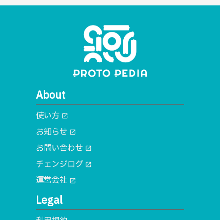
About
使い方
open_in_new
お知らせ
open_in_new
お問い合わせ
open_in_new
チェンジログ
open_in_new
運営会社
open_in_new
Legal