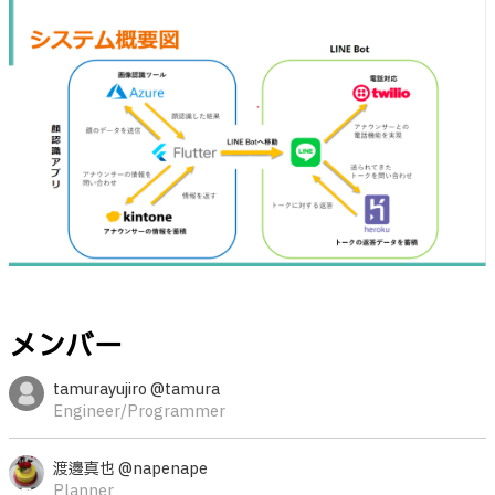
メンバー
tamurayujiro @tamura
Engineer/Programmer
渡邊真也 @napenape
Planner