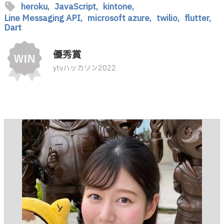
sell
heroku,
JavaScript,
kintone,
Line Messaging API,
microsoft azure,
twilio,
flutter,
Dart
優秀賞
ytvハッカソン2022