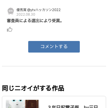
優秀賞 @ytvハッカソン2022
2022.08.30
審査員による選出により受賞。
thumb_up_alt
コメントする
同じニオイがする作品
３年日記電子版 by三日