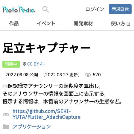
search
ログイン
新規登録
作品
イベント
開発素材
使い方
open_in_new
足立キャプチャー
開発中
©
CC BY 4+
2022.08.08 公開
（2022.08.27 更新）
visibility
570
画像認識でアナウンサーの類似度を算出し，
そのアナウンサーの情報を画面上に表示する．
提示する情報は，本番前のアナウンサーの生態など。
https://github.com/SEKI-
link
YUTA/Flutter_AdachiCapture
folder
アプリケーション