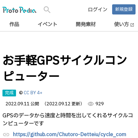
search
ログイン
新規登録
作品
イベント
開発素材
使い方
open_in_new
お手軽GPSサイクルコン
ピューター
完成
©
CC BY 4+
2022.09.11 公開
（2022.09.12 更新）
visibility
929
GPSのデータから速度と時間を出してくれるサイクルコ
ンピューターです
https://github.com/Chutoro-Detteiu/cycle_com
link