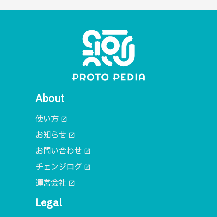
About
使い方
open_in_new
お知らせ
open_in_new
お問い合わせ
open_in_new
チェンジログ
open_in_new
運営会社
open_in_new
Legal