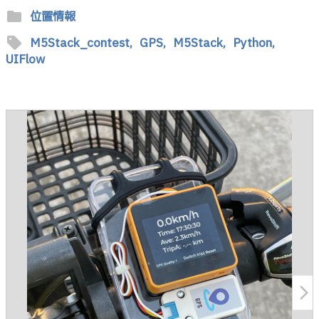
folder
位置情報
sell
M5Stack_contest,
GPS,
M5Stack,
Python,
UIFlow
arrow_forward_ios