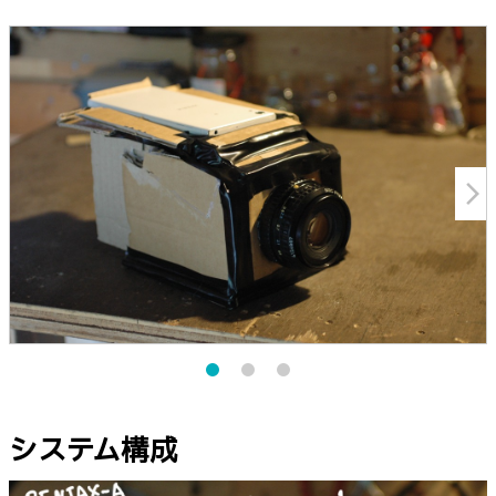
arrow_forward_ios
システム構成