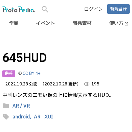
search
ログイン
新規登録
作品
イベント
開発素材
使い方
open_in_new
645HUD
供養
©
CC BY 4+
2022.10.28 公開
（2022.10.28 更新）
visibility
195
中判レンズのエモい像の上に情報表示するHUD。
folder
AR / VR
sell
android,
AR,
XUI