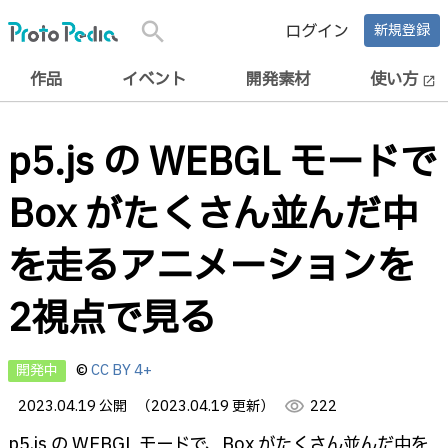
search
ログイン
新規登録
作品
イベント
開発素材
使い方
open_in_new
p5.js の WEBGL モードで
Box がたくさん並んだ中
を走るアニメーションを
2視点で見る
開発中
©
CC BY 4+
2023.04.19 公開
（2023.04.19 更新）
visibility
222
p5.js の WEBGL モードで、Box がたくさん並んだ中を