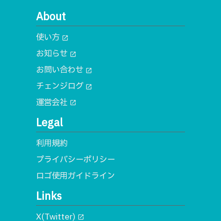
About
使い方
open_in_new
お知らせ
open_in_new
お問い合わせ
open_in_new
チェンジログ
open_in_new
運営会社
open_in_new
Legal
利用規約
プライバシーポリシー
ロゴ使用ガイドライン
Links
X(Twitter)
open_in_new