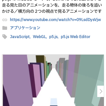
走る見た目のアニメーションを、走る物体の後ろを追い
かける／横方向の 2つの視点で見るアニメーションです
https://www.youtube.com/watch?v=09LsdDysVjw
link
folder
アプリケーション
sell
JavaScript,
WebGL,
p5.js,
p5.js Web Editor
arrow_forward_ios