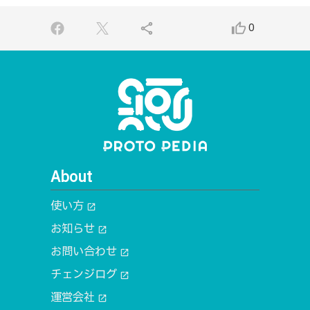
share
thumb_up_alt
0
About
使い方
open_in_new
お知らせ
open_in_new
お問い合わせ
open_in_new
チェンジログ
open_in_new
運営会社
open_in_new