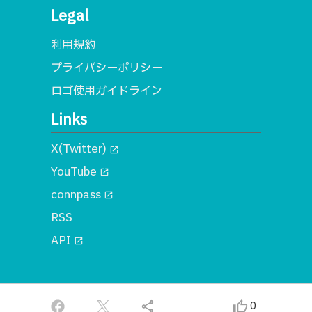
Legal
利用規約
プライバシーポリシー
ロゴ使用ガイドライン
Links
X(Twitter)
open_in_new
YouTube
open_in_new
connpass
open_in_new
RSS
API
open_in_new
© 2018 一般社団法人MA
share
thumb_up_alt
0