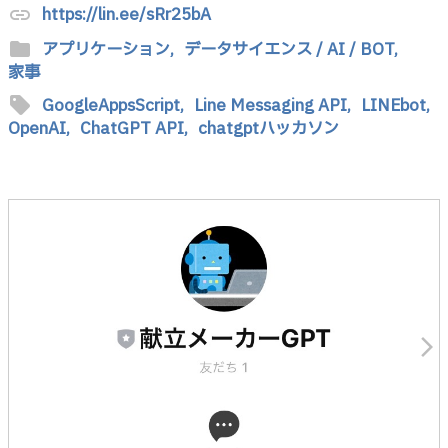
https://lin.ee/sRr25bA
link
folder
アプリケーション,
データサイエンス / AI / BOT,
家事
sell
GoogleAppsScript,
Line Messaging API,
LINEbot,
OpenAI,
ChatGPT API,
chatgptハッカソン
arrow_forward_ios