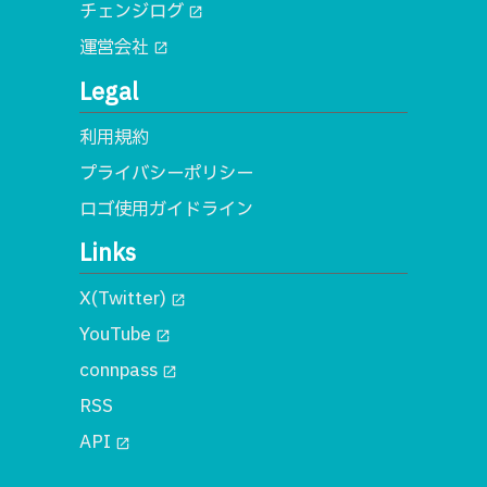
チェンジログ
open_in_new
運営会社
open_in_new
Legal
利用規約
プライバシーポリシー
ロゴ使用ガイドライン
Links
X(Twitter)
open_in_new
YouTube
open_in_new
connpass
open_in_new
RSS
API
open_in_new