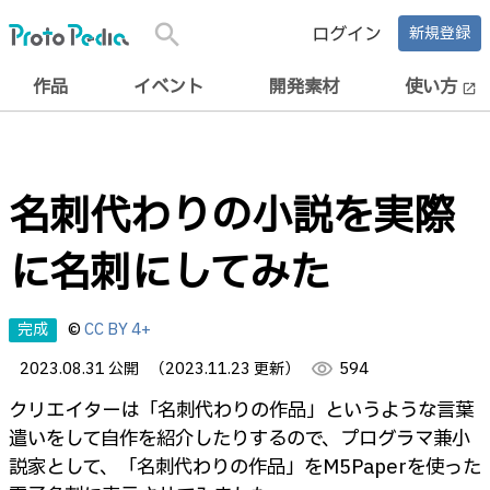
search
ログイン
新規登録
作品
イベント
開発素材
使い方
open_in_new
名刺代わりの小説を実際
に名刺にしてみた
完成
©
CC BY 4+
2023.08.31 公開
（2023.11.23 更新）
visibility
594
クリエイターは「名刺代わりの作品」というような言葉
遣いをして自作を紹介したりするので、プログラマ兼小
説家として、「名刺代わりの作品」をM5Paperを使った