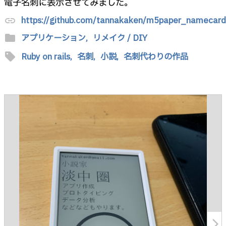
電子名刺に表示させてみました。
https://github.com/tannakaken/m5paper_namecard
link
folder
アプリケーション,
リメイク / DIY
sell
Ruby on rails,
名刺,
小説,
名刺代わりの作品
arrow_forward_ios