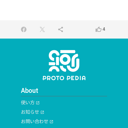
share
thumb_up_alt
4
About
使い方
open_in_new
お知らせ
open_in_new
お問い合わせ
open_in_new