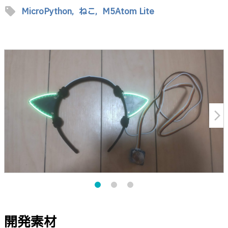
sell
MicroPython,
ねこ,
M5Atom Lite
arrow_forward_ios
開発素材