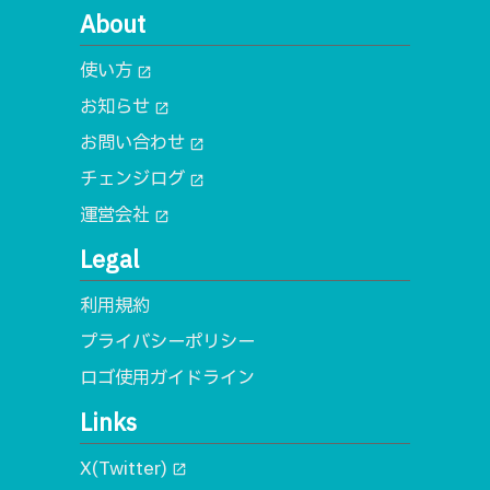
About
使い方
open_in_new
お知らせ
open_in_new
お問い合わせ
open_in_new
チェンジログ
open_in_new
運営会社
open_in_new
Legal
利用規約
プライバシーポリシー
ロゴ使用ガイドライン
Links
X(Twitter)
open_in_new