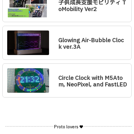
子供成長支援モビリティ T
oMobility Ver2
Glowing Air-Bubble Cloc
k ver.3A
Circle Clock with M5Ato
m, NeoPixel, and FastLED
Proto lovers ♥