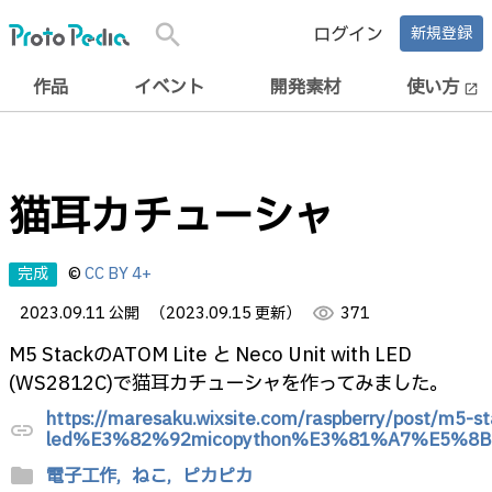
search
ログイン
新規登録
作品
イベント
開発素材
使い方
open_in_new
猫耳カチューシャ
完成
©
CC BY 4+
2023.09.11 公開
（2023.09.15 更新）
visibility
371
M5 StackのATOM Lite と Neco Unit with LED
(WS2812C)で猫耳カチューシャを作ってみました。
https://maresaku.wixsite.com/raspberry/post/m
link
led%E3%82%92micopython%E3%81%A7%E5
folder
電子工作,
ねこ,
ピカピカ