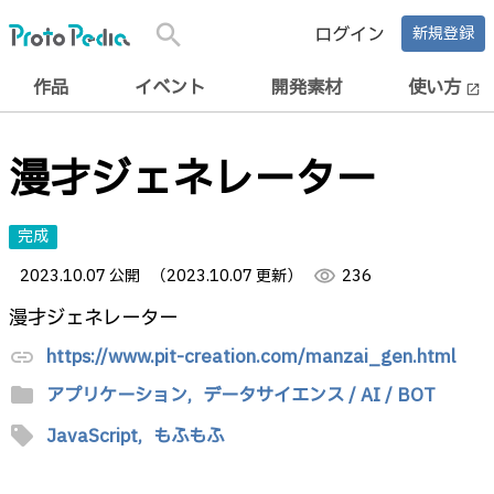
search
ログイン
新規登録
作品
イベント
開発素材
使い方
open_in_new
漫才ジェネレーター
完成
2023.10.07 公開
（2023.10.07 更新）
visibility
236
漫才ジェネレーター
https://www.pit-creation.com/manzai_gen.html
link
folder
アプリケーション,
データサイエンス / AI / BOT
sell
JavaScript,
もふもふ