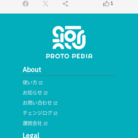
share
thumb_up_alt
1
About
使い方
open_in_new
お知らせ
open_in_new
お問い合わせ
open_in_new
チェンジログ
open_in_new
運営会社
open_in_new
Legal