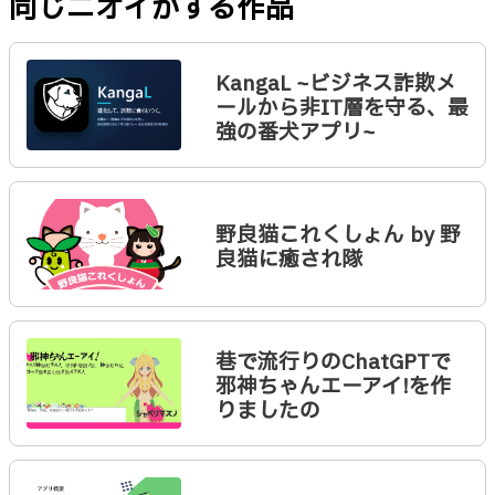
同じニオイがする作品
KangaL ~ビジネス詐欺メ
ールから非IT層を守る、最
強の番犬アプリ~
野良猫これくしょん by 野
良猫に癒され隊
巷で流行りのChatGPTで
邪神ちゃんエーアイ!を作
りましたの