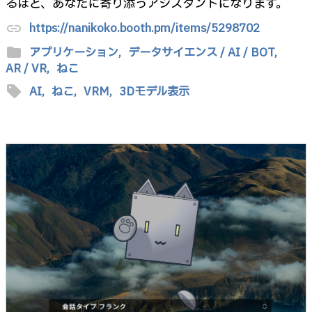
るほど、あなたに寄り添うアシスタントになります。
https://nanikoko.booth.pm/items/5298702
link
folder
アプリケーション,
データサイエンス / AI / BOT,
AR / VR,
ねこ
sell
AI,
ねこ,
VRM,
3Dモデル表示