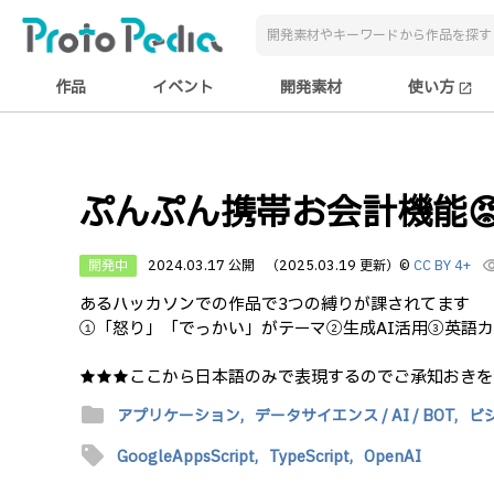
作品
イベント
開発素材
使い方
open_in_new
ぷんぷん携帯お会計機能
開発中
2024.03.17 公開
（2025.03.19 更新）
©
CC BY 4+
visibi
あるハッカソンでの作品で3つの縛りが課されてます
①「怒り」「でっかい」がテーマ②生成AI活用③英語
★★★ここから日本語のみで表現するのでご承知おきを
folder
アプリケーション,
データサイエンス / AI / BOT,
ビ
sell
GoogleAppsScript,
TypeScript,
OpenAI