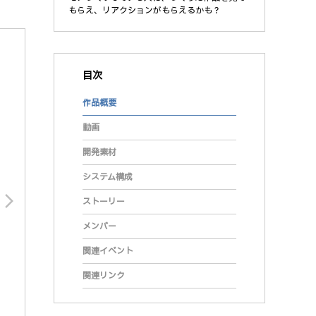
もらえ、リアクションがもらえるかも？
目次
作品概要
動画
開発素材
システム構成
arrow_forward_ios
ストーリー
メンバー
関連イベント
関連リンク