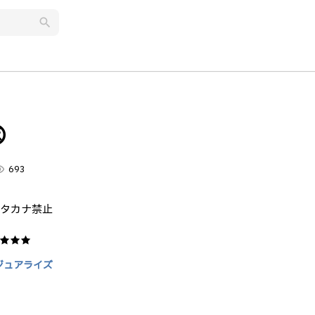
search

lity
693
カタカナ禁止
★★★
ジュアライズ