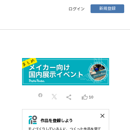
新規登録
ログイン
share
thumb_up_alt
10
close
作品を登録しよう
モノづくりしている人に、つくった作品を見て