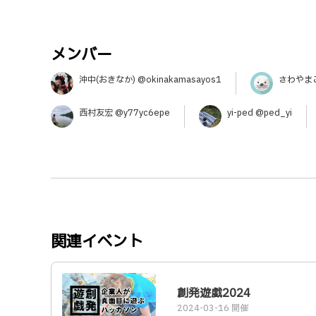
メンバー
沖中(おきなか) @okinakamasayos1
さわやまこ
西村友宏 @y77yc6epe
yi-ped @ped_yi
関連イベント
創発遊戯2024
2024-03-16 開催