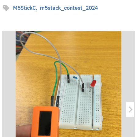
sell
M5StickC,
m5stack_contest_2024
arrow_forward_ios