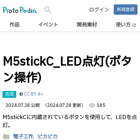
search
ログイン
新規登録
作品
イベント
開発素材
使い方
open_in_new
M5stickC_LED点灯(ボタ
ン操作)
完成
©
CC BY 4+
2024.07.28 公開
（2024.07.28 更新）
visibility
185
M5stickCに内蔵されているボタンを使用して、LEDを点
灯。
folder
電子工作,
ピカピカ