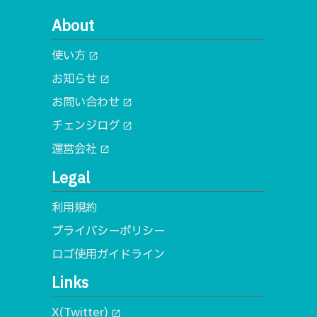
About
使い方
open_in_new
お知らせ
open_in_new
お問い合わせ
open_in_new
チェンジログ
open_in_new
運営会社
open_in_new
Legal
利用規約
プライバシーポリシー
ロゴ使用ガイドライン
Links
X(Twitter)
open_in_new