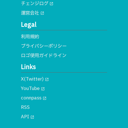
チェンジログ
open_in_new
運営会社
open_in_new
Legal
利用規約
プライバシーポリシー
ロゴ使用ガイドライン
Links
X(Twitter)
open_in_new
YouTube
open_in_new
connpass
open_in_new
RSS
API
open_in_new