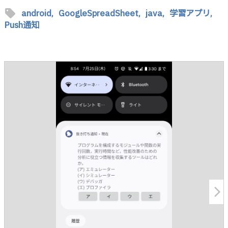
sell
android,
GoogleSpreadSheet,
java,
学習アプリ,
Push通知
arrow_forward_ios