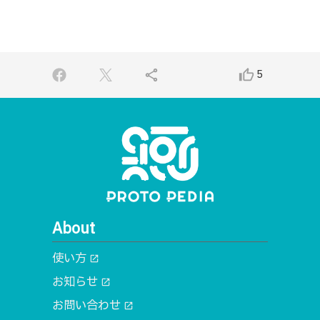
share
thumb_up_alt
5
About
使い方
open_in_new
お知らせ
open_in_new
お問い合わせ
open_in_new