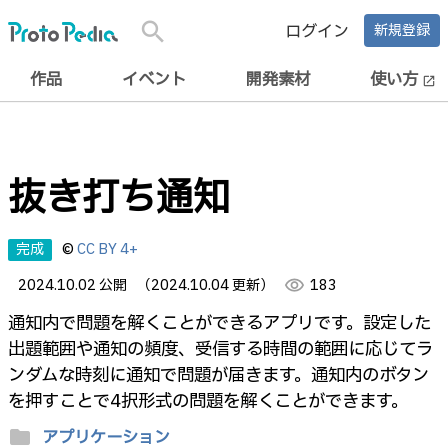
search
ログイン
新規登録
作品
イベント
開発素材
使い方
open_in_new
抜き打ち通知
完成
©
CC BY 4+
2024.10.02 公開
（2024.10.04 更新）
visibility
183
通知内で問題を解くことができるアプリです。設定した
出題範囲や通知の頻度、受信する時間の範囲に応じてラ
ンダムな時刻に通知で問題が届きます。通知内のボタン
を押すことで4択形式の問題を解くことができます。
folder
アプリケーション