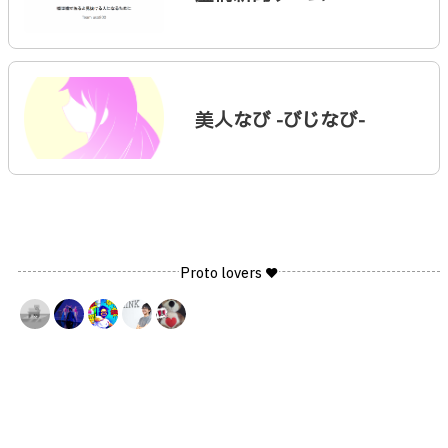
美人なび -びじなび-
Proto lovers ♥