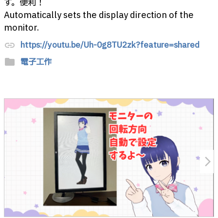
す。便利！
Automatically sets the display direction of the
monitor.
https://youtu.be/Uh-0g8TU2zk?feature=shared
link
folder
電子工作
arrow_forward_ios