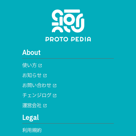
About
使い方
open_in_new
お知らせ
open_in_new
お問い合わせ
open_in_new
チェンジログ
open_in_new
運営会社
open_in_new
Legal
利用規約