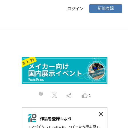
新規登録
ログイン
share
thumb_up_alt
2
close
作品を登録しよう
モノづくりしている人に、つくった作品を見て