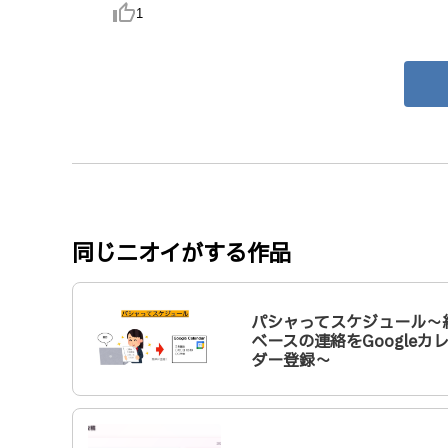
thumb_up_alt
1
同じニオイがする作品
パシャってスケジュール〜
ベースの連絡をGoogleカ
ダー登録〜