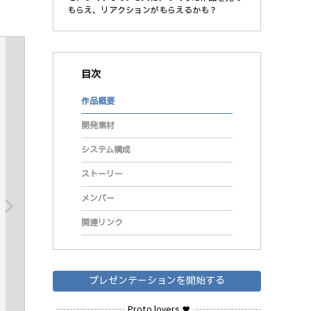
もらえ、リアクションがもらえるかも？
目次
作品概要
開発素材
システム構成
ストーリー
メンバー
arrow_forward_ios
関連リンク
プレゼンテーションを開始する
Proto lovers ♥