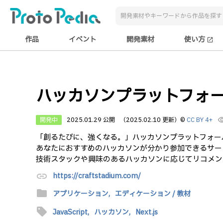
作品
イベント
開発素材
使い方
open_in_new
ハッカソンプラットフォーム C
開発中
2025.01.29 公開
（2025.02.10 更新）
©
CC BY 4+
visibi
「創るたびに、強くなる。」ハッカソンプラットフォームCra
あなたにおすすめのハッカソンが分かり参加できるサー
技術スタックや興味のあるハッカソンに応じてリコメン
link
https://craftstadium.com/
folder
アプリケーション,
エディケーション / 教材
sell
JavaScript,
ハッカソン,
Next.js