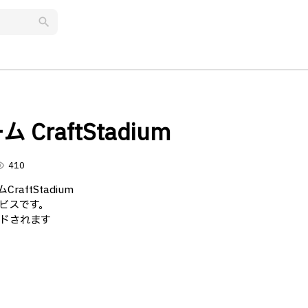
search
raftStadium
lity
410
ftStadium
ビスです。
ドされます