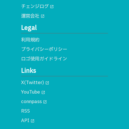
チェンジログ
open_in_new
運営会社
open_in_new
Legal
利用規約
プライバシーポリシー
ロゴ使用ガイドライン
Links
X(Twitter)
open_in_new
YouTube
open_in_new
connpass
open_in_new
RSS
API
open_in_new