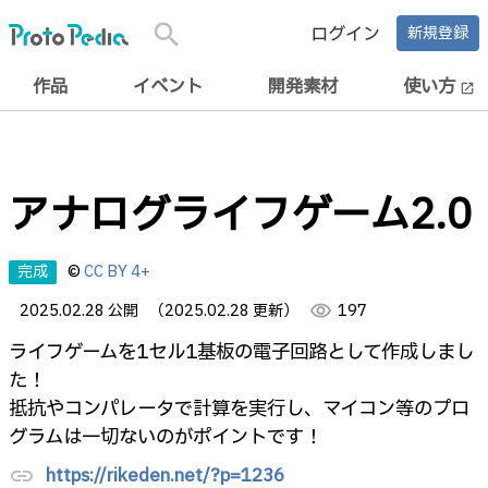
search
ログイン
新規登録
作品
イベント
開発素材
使い方
open_in_new
アナログライフゲーム2.0
完成
©
CC BY 4+
2025.02.28 公開
（2025.02.28 更新）
visibility
197
ライフゲームを1セル1基板の電子回路として作成しまし
た！
抵抗やコンパレータで計算を実行し、マイコン等のプロ
グラムは一切ないのがポイントです！
https://rikeden.net/?p=1236
link