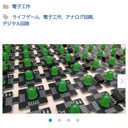
folder
電子工作
sell
ライフゲーム,
電子工作,
アナログ回路,
デジタル回路
arrow_forward_ios