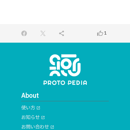
share
thumb_up_alt
1
About
使い方
open_in_new
お知らせ
open_in_new
お問い合わせ
open_in_new