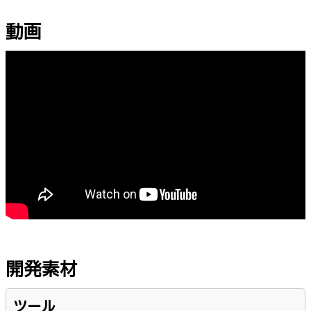
動画
開発素材
ツール