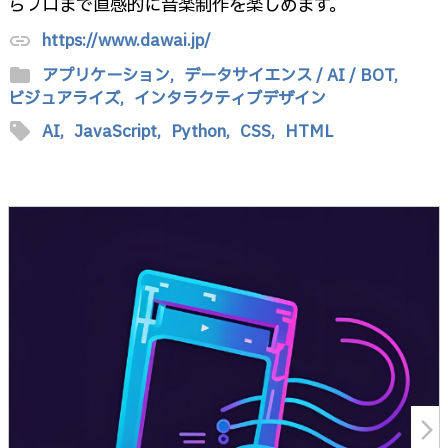
らプロまで直感的に音楽制作を楽しめます。
https://www.dawai.jp/
link
folder
アプリケーション,
データサイエンス / AI / BOT,
ビジュアライズ,
インタラクティブデザイン
sell
AI,
JavaScript,
Python,
CSS,
HTML
arrow_forward_ios