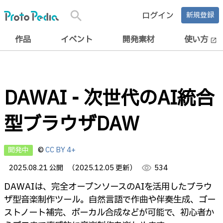
search
ログイン
新規登録
作品
イベント
開発素材
使い方
open_in_new
DAWAI - 次世代のAI統合
型ブラウザDAW
開発中
©
CC BY 4+
2025.08.21 公開
（2025.12.05 更新）
visibility
534
DAWAIは、完全オープンソースのAIを活用したブラウ
ザ型音楽制作ツール。自然言語で作曲や伴奏生成、ゴー
ストノート補完、ボーカル合成などが可能で、初心者か