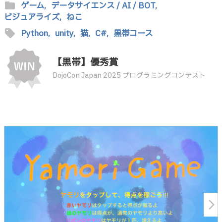
folder
ゲーム,
データサイエンス / AI / BOT,
ビジュアライズ,
ねこ
sell
Python,
unity,
猫,
C#,
黒帯コース
【黒帯】優秀賞
DojoCon Japan 2025 プログラミングコンテスト
arrow_forward_ios