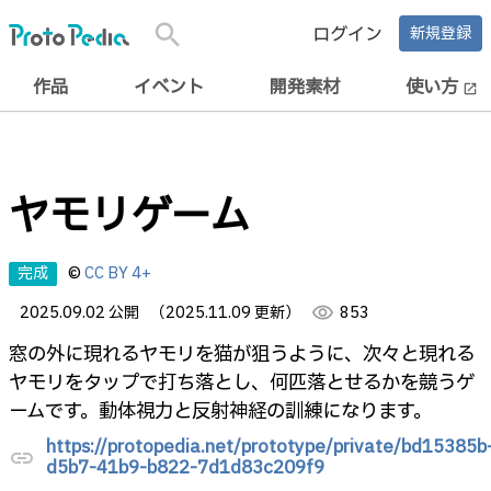
search
ログイン
新規登録
作品
イベント
開発素材
使い方
open_in_new
ヤモリゲーム
完成
©
CC BY 4+
2025.09.02 公開
（2025.11.09 更新）
visibility
853
窓の外に現れるヤモリを猫が狙うように、次々と現れる
ヤモリをタップで打ち落とし、何匹落とせるかを競うゲ
ームです。動体視力と反射神経の訓練になります。
https://protopedia.net/prototype/private/bd15385b
link
d5b7-41b9-b822-7d1d83c209f9