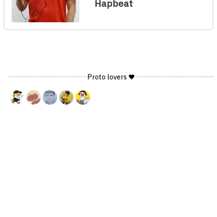
Hapbeat
Proto lovers ♥