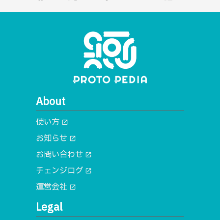
About
使い方
open_in_new
お知らせ
open_in_new
お問い合わせ
open_in_new
チェンジログ
open_in_new
運営会社
open_in_new
Legal