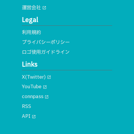
運営会社
open_in_new
Legal
利用規約
プライバシーポリシー
ロゴ使用ガイドライン
Links
X(Twitter)
open_in_new
YouTube
open_in_new
connpass
open_in_new
RSS
API
open_in_new