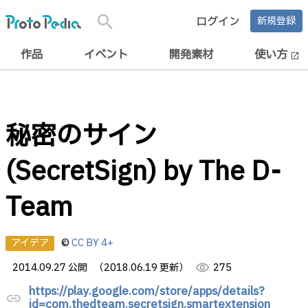
search
ログイン
新規登録
作品
イベント
開発素材
使い方
open_in_new
秘密のサイン
(SecretSign) by The D-
Team
アイデア
©
CC BY 4+
2014.09.27 公開
（2018.06.19 更新）
visibility
275
https://play.google.com/store/apps/details?
link
id=com.thedteam.secretsign.smartextension