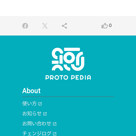
share
thumb_up_alt
0
About
使い方
open_in_new
お知らせ
open_in_new
お問い合わせ
open_in_new
チェンジログ
open_in_new