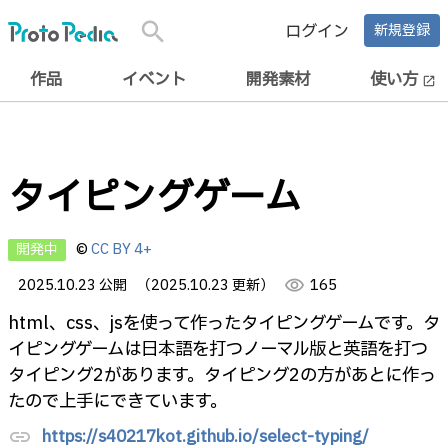
search
ログイン
新規登録
作品
イベント
開発素材
使い方
open_in_new
タイピングゲーム
開発中
©
CC BY 4+
2025.10.23 公開
（2025.10.23 更新）
visibility
165
html、css、jsを使って作ったタイピングゲームです。タ
イピングゲームは日本語を打つノーマル版と英語を打つ
タイピング2があります。タイピング2の方があとに作っ
たので上手にできています。
https://s40217kot.github.io/select-typing/
link