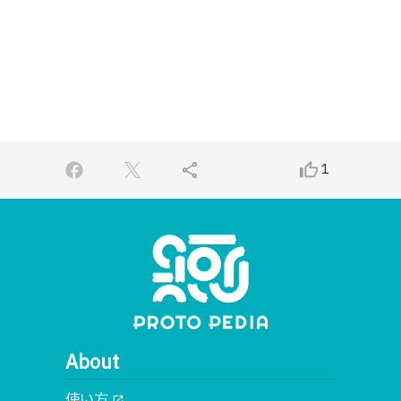
share
thumb_up_alt
1
About
使い方
open_in_new