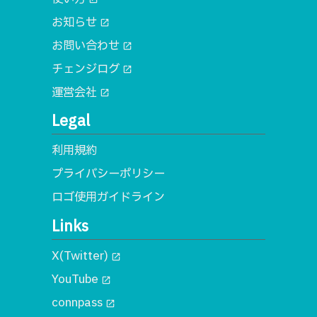
お知らせ
open_in_new
お問い合わせ
open_in_new
チェンジログ
open_in_new
運営会社
open_in_new
Legal
利用規約
プライバシーポリシー
ロゴ使用ガイドライン
Links
X(Twitter)
open_in_new
YouTube
open_in_new
connpass
open_in_new