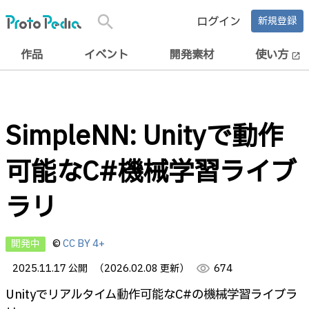
search
ログイン
新規登録
作品
イベント
開発素材
使い方
open_in_new
SimpleNN: Unityで動作
可能なC#機械学習ライブ
ラリ
開発中
©
CC BY 4+
2025.11.17 公開
（2026.02.08 更新）
visibility
674
Unityでリアルタイム動作可能なC#の機械学習ライブラ