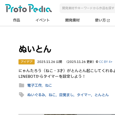
作品
イベント
開発素材
使い方
open_in_new
ぬいとん
アイデア
2025.11.26 公開
（2025.11.26 更新）
©
CC BY 4+
にゃんたろう（ねこ・3才）がとんとん起こしてくれるよ！
LINEBOTからタイマーを設定しよう！
folder
電子工作,
ねこ
sell
ぬいぐるみ,
ねこ,
目覚まし,
タイマー,
とんとん