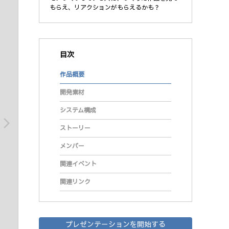
もらえ、リアクションがもらえるかも？
目次
作品概要
開発素材
システム構成
arrow_forward_ios
ストーリー
メンバー
関連イベント
関連リンク
プレゼンテーションを開始する