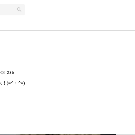
search
visibility
236
(=^・^=)