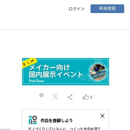
新規登録
ログイン
share
thumb_up_alt
3
close
作品を登録しよう
モノづくりしている人に、つくった作品を見て