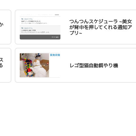
つんつんスケジューラ ~美女
か
が背中を押してくれる通知ア
プリ~
ス
る
レゴ型猫自動餌やり機