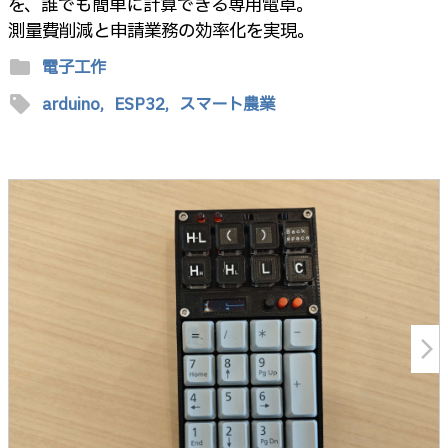
を、誰でも簡単に計算できる専用電卓。
測量費削減と申請業務の効率化を実現。
folder
電子工作
sell
arduino,
ESP32,
スマート農業
arrow_forward_ios