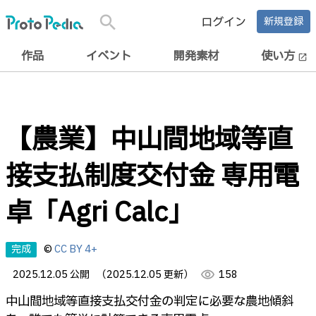
search
ログイン
新規登録
作品
イベント
開発素材
使い方
open_in_new
【農業】中山間地域等直
接支払制度交付金 専用電
卓「Agri Calc」
完成
©
CC BY 4+
2025.12.05 公開
（2025.12.05 更新）
visibility
158
中山間地域等直接支払交付金の判定に必要な農地傾斜