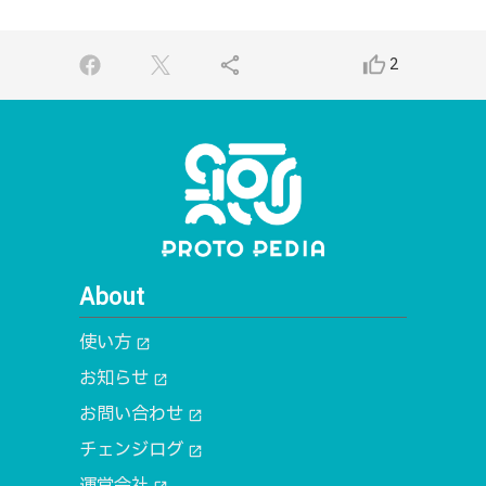
share
thumb_up_alt
2
About
使い方
open_in_new
お知らせ
open_in_new
お問い合わせ
open_in_new
チェンジログ
open_in_new