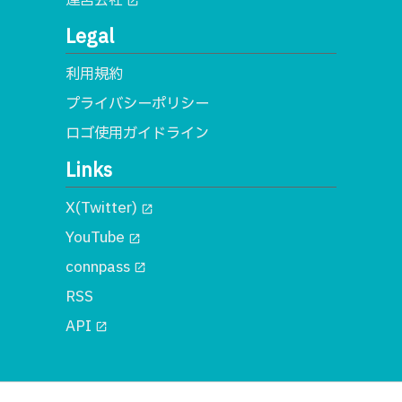
運営会社
open_in_new
Legal
利用規約
プライバシーポリシー
ロゴ使用ガイドライン
Links
X(Twitter)
open_in_new
YouTube
open_in_new
connpass
open_in_new
RSS
API
open_in_new
© 2018 一般社団法人MA