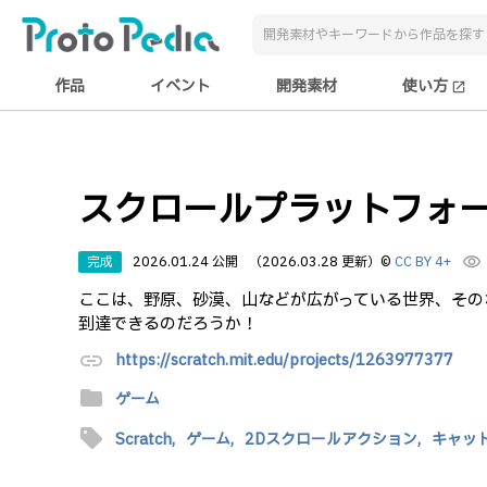
作品
イベント
開発素材
使い方
open_in_new
スクロールプラットフォ
完成
2026.01.24 公開
（2026.03.28 更新）
©
CC BY 4+
visibility
ここは、野原、砂漠、山などが広がっている世界、その
到達できるのだろうか！
link
https://scratch.mit.edu/projects/1263977377
folder
ゲーム
sell
Scratch,
ゲーム,
2Dスクロールアクション,
キャッ