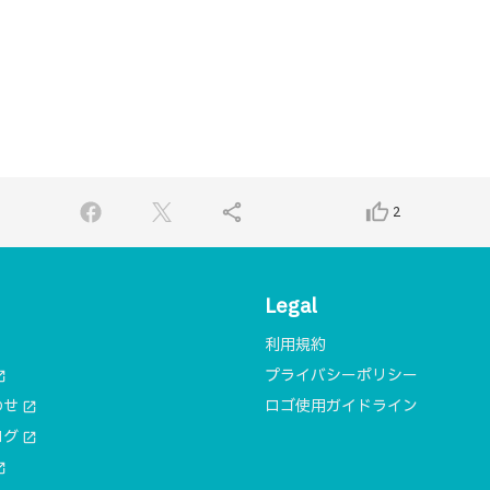
share
thumb_up_alt
2
Legal
利用規約
プライバシーポリシー
n_new
わせ
ロゴ使用ガイドライン
open_in_new
ログ
open_in_new
n_new