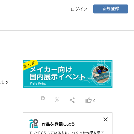
新規登録
ログイン
まで
share
thumb_up_alt
2
close
作品を登録しよう
モノづくりしている人に、つくった作品を見て