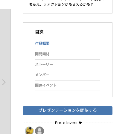
もらえ、リアクションがもらえるかも？
目次
作品概要
開発素材
ストーリー
メンバー
arrow_forward_ios
関連イベント
プレゼンテーションを開始する
Proto lovers ♥