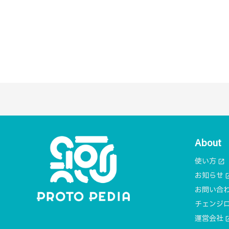
About
使い方
open_in_new
お知らせ
open_i
お問い合
チェンジ
運営会社
open_i