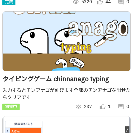
完成
visibility
5320
thumb_up_alt
44
comment
0
タイピングゲーム chinnanago typing
入力するとチンアナゴが伸びます全部のチンアナゴを出せた
らクリアです
開発中
visibility
237
thumb_up_alt
1
comment
0