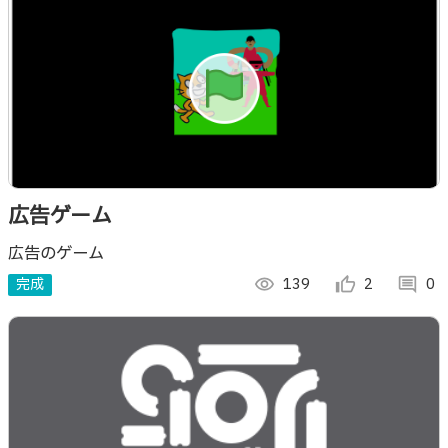
広告ゲーム
広告のゲーム
完成
visibility
139
thumb_up_alt
2
comment
0