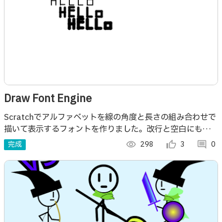
Draw Font Engine
Scratchでアルファベットを線の角度と長さの組み合わせで
描いて表示するフォントを作りました。改行と空白にも対応
していて、文章として文字を並べることができ、文字の太さ
完成
visibility
298
thumb_up_alt
3
comment
0
も自由に変えられます。