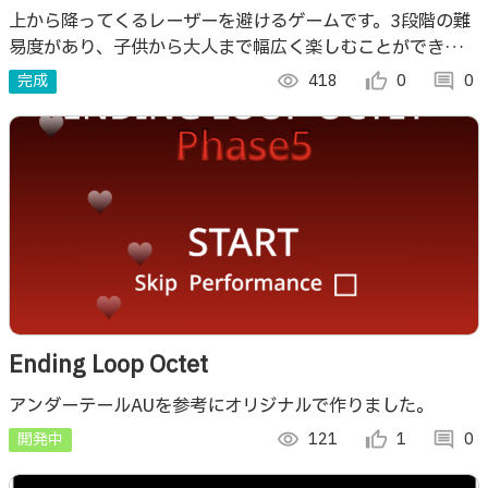
上から降ってくるレーザーを避けるゲームです。3段階の難
易度があり、子供から大人まで幅広く楽しむことができま
す！
完成
visibility
418
thumb_up_alt
0
comment
0
Ending Loop Octet
アンダーテールAUを参考にオリジナルで作りました。
開発中
visibility
121
thumb_up_alt
1
comment
0