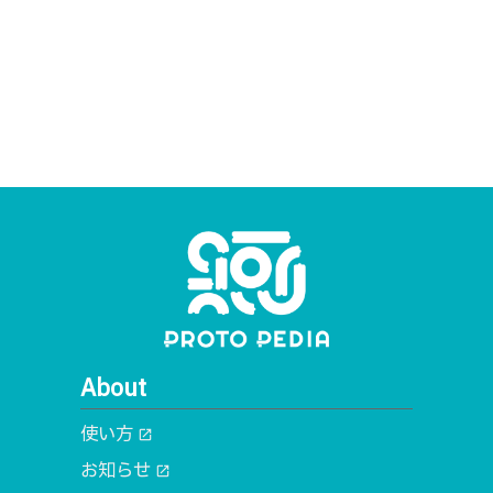
About
使い方
open_in_new
お知らせ
open_in_new