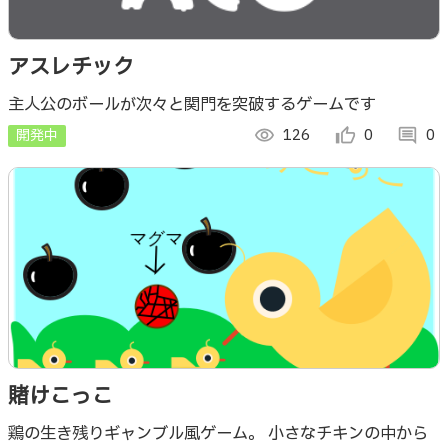
アスレチック
主人公のボールが次々と関門を突破するゲームです
開発中
visibility
126
thumb_up_alt
0
comment
0
賭けこっこ
鶏の生き残りギャンブル風ゲーム。 小さなチキンの中から