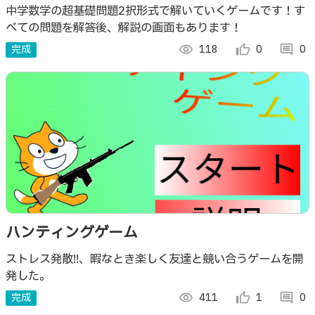
中学数学の超基礎問題2択形式で解いていくゲームです！す
べての問題を解答後、解説の画面もあります！
完成
visibility
118
thumb_up_alt
0
comment
0
ハンティングゲーム
ストレス発散!!、暇なとき楽しく友達と競い合うゲームを開
発した。
完成
visibility
411
thumb_up_alt
1
comment
0