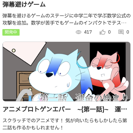
弾幕避けゲーム
弾幕を避けるゲームのステージに中学二年で学ぶ数学公式の
攻撃を追加。数学が苦手でもゲームのインパクトでテストに
必要な公式を覚えやすくなるので、記憶に残りやすい学習効
開発中
visibility
417
thumb_up_alt
0
comment
0
果が期待できるでしょう！
アニメプロトゲンエバー ~{第一話}~ 運命
の始まり
スクラッチでのアニメです！ 気が向いたらもしかしたら第
二話も作るかもしれません！