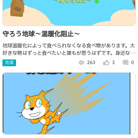
守ろう地球～温暖化阻止～
地球温暖化によって食べられなくなる食べ物があります。大
好きな物はずっと食べたいと誰もが思うはずです。身近な対
策をこのゲームを通して学んで温暖化を阻止しようという目
完成
visibility
263
thumb_up_alt
3
comment
0
的を持ったゲームです。