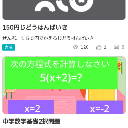
150円じどうはんばいき
ぜんぶ、１５０円でかえるじどうはんばいき
完成
visibility
120
thumb_up_alt
1
comment
0
中学数学基礎2択問題