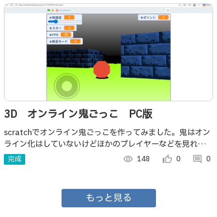
3D オンライン鬼ごっこ PC版
scratchでオンライン鬼ごっこを作ってみました。鬼はオン
ライン化はしていないけどほかのプレイヤーなどを見れたり
します。
完成
visibility
148
thumb_up_alt
0
comment
0
もっと見る