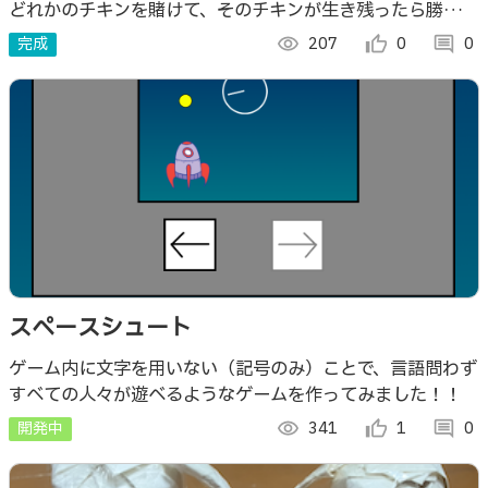
どれかのチキンを賭けて、そのチキンが生き残ったら勝ち。
勝ったらチキンコインという通貨がもらえます。 そのコイ
完成
visibility
207
thumb_up_alt
0
comment
0
ンでアップグレードなどが可能です。
スペースシュート
ゲーム内に文字を用いない（記号のみ）ことで、言語問わず
すべての人々が遊べるようなゲームを作ってみました！！
開発中
visibility
341
thumb_up_alt
1
comment
0