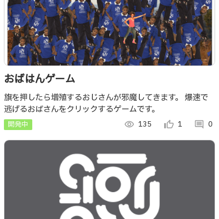
おばはんゲーム
旗を押したら増殖するおじさんが邪魔してきます。 爆速で
逃げるおばさんをクリックするゲームです。
開発中
visibility
135
thumb_up_alt
1
comment
0