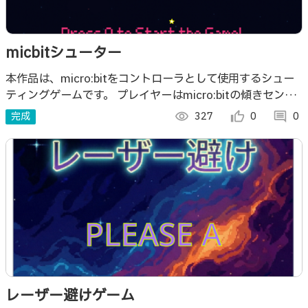
micbitシューター
本作品は、micro:bitをコントローラとして使用するシュー
ティングゲームです。 プレイヤーはmicro:bitの傾きセンサ
ーを使って自機を操作し、ボタン操作で弾を発射します。
完成
visibility
327
thumb_up_alt
0
comment
0
レーザー避けゲーム