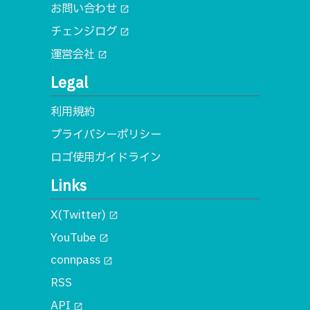
お問い合わせ
open_in_new
チェンジログ
open_in_new
運営会社
open_in_new
Legal
利用規約
プライバシーポリシー
ロゴ使用ガイドライン
Links
X(Twitter)
open_in_new
YouTube
open_in_new
connpass
open_in_new
RSS
API
open_in_new