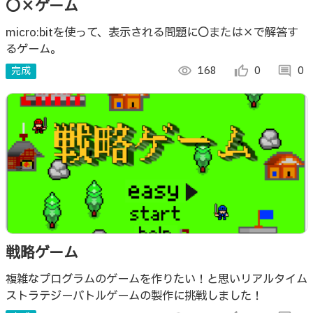
〇×ゲーム
micro:bitを使って、表示される問題に〇または×で解答す
るゲーム。
完成
visibility
168
thumb_up_alt
0
comment
0
戦略ゲーム
複雑なプログラムのゲームを作りたい！と思いリアルタイム
ストラテジーバトルゲームの製作に挑戦しました！