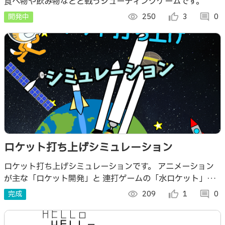
食べ物や飲み物などと戦うシューティングゲームです。
開発中
visibility
250
thumb_up_alt
3
comment
0
ロケット打ち上げシミュレーション
ロケット打ち上げシミュレーションです。 アニメーション
が主な「ロケット開発」と 連打ゲームの「水ロケット」が
あります。 ぜひ、楽しんでください！
完成
visibility
209
thumb_up_alt
1
comment
0