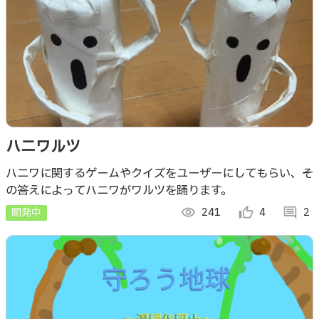
ハニワルツ
ハニワに関するゲームやクイズをユーザーにしてもらい、そ
の答えによってハニワがワルツを踊ります。
開発中
visibility
241
thumb_up_alt
4
comment
2