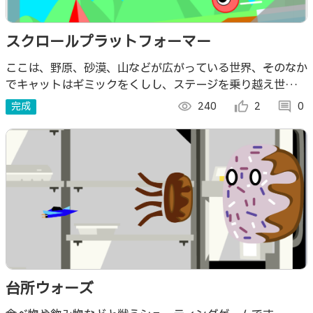
スクロールプラットフォーマー
ここは、野原、砂漠、山などが広がっている世界、そのなか
でキャットはギミックをくしし、ステージを乗り越え世界の
端まで到達できるのだろうか！
完成
visibility
240
thumb_up_alt
2
comment
0
台所ウォーズ