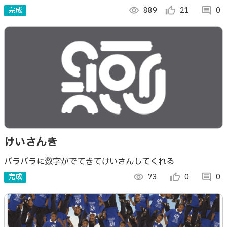
LLM」です。 シフト＆緑の旗でターボモードで動きます
完成
visibility
889
thumb_up_alt
21
comment
0
けいさんき
バラバラに数字がでてきてけいさんしてくれる
完成
visibility
73
thumb_up_alt
0
comment
0