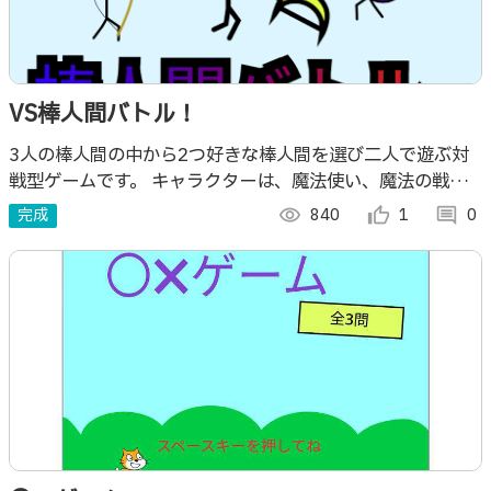
VS棒人間バトル！
3人の棒人間の中から2つ好きな棒人間を選び二人で遊ぶ対
戦型ゲームです。 キャラクターは、魔法使い、魔法の戦
士、魔法の弓使いです。
完成
visibility
840
thumb_up_alt
1
comment
0