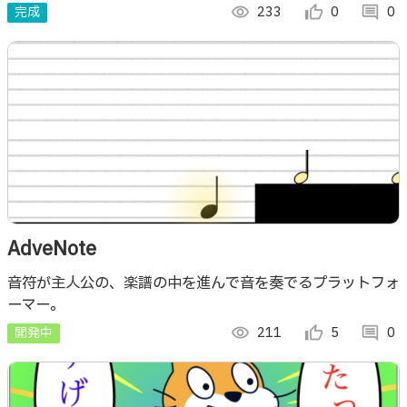
完成
visibility
233
thumb_up_alt
0
comment
0
AdveNote
音符が主人公の、楽譜の中を進んで音を奏でるプラットフォ
ーマー。
開発中
visibility
211
thumb_up_alt
5
comment
0