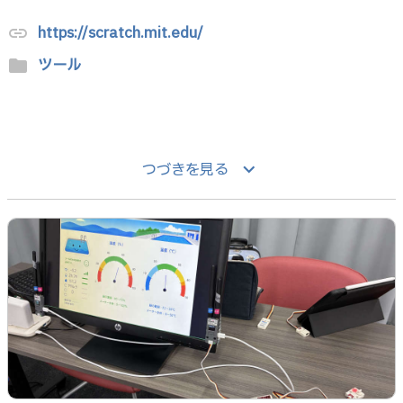
https://scratch.mit.edu/
link
ツール
folder
keyboard_arrow_down
つづきを見る