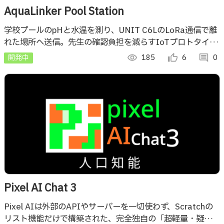
AquaLinker Pool Station
学校プールのpHと水温を測り、UNIT C6LのLoRa通信で離
れた場所へ送信。先生の確認負担を減らすIoTプロトタイプ
です。中学1年生が作りました
開発中
visibility
185
thumb_up_alt
6
comment
0
Pixel AI Chat 3
Pixel AIは外部のAPIやサーバーを一切使わず、Scratchの
リスト機能だけで構築された、完全独自の「超軽量・疑似