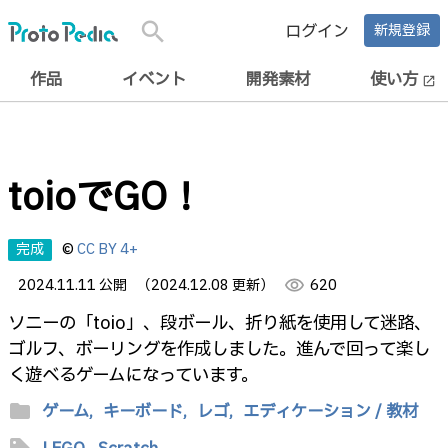
search
ログイン
新規登録
作品
イベント
開発素材
使い方
open_in_new
toioでGO！
完成
©
CC BY 4+
2024.11.11 公開
（2024.12.08 更新）
visibility
620
ソニーの「toio」、段ボール、折り紙を使用して迷路、
ゴルフ、ボーリングを作成しました。進んで回って楽し
く遊べるゲームになっています。
folder
ゲーム,
キーボード,
レゴ,
エディケーション / 教材