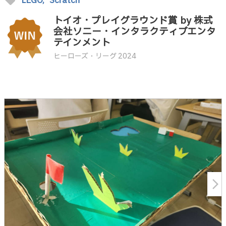
sell
LEGO,
Scratch
トイオ・プレイグラウンド賞 by 株式
会社ソニー・インタラクティブエンタ
テインメント
ヒーローズ・リーグ 2024
arrow_forward_ios