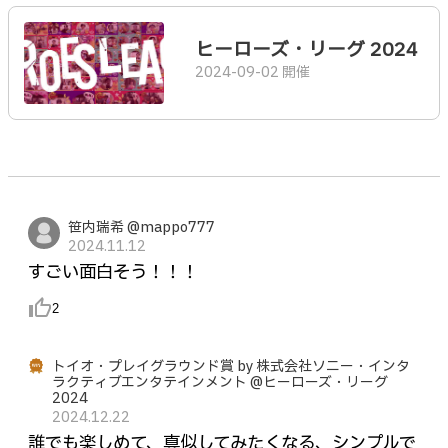
ヒーローズ・リーグ 2024
2024-09-02 開催
笹内瑞希 @mappo777
2024.11.12
すごい面白そう！！！
thumb_up_alt
2
トイオ・プレイグラウンド賞 by 株式会社ソニー・インタ
ラクティブエンタテインメント @ヒーローズ・リーグ
2024
2024.12.22
誰でも楽しめて、真似してみたくなる、シンプルで