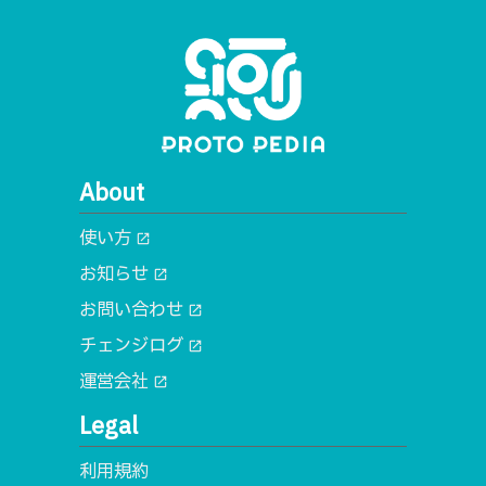
About
使い方
open_in_new
お知らせ
open_in_new
お問い合わせ
open_in_new
チェンジログ
open_in_new
運営会社
open_in_new
Legal
利用規約