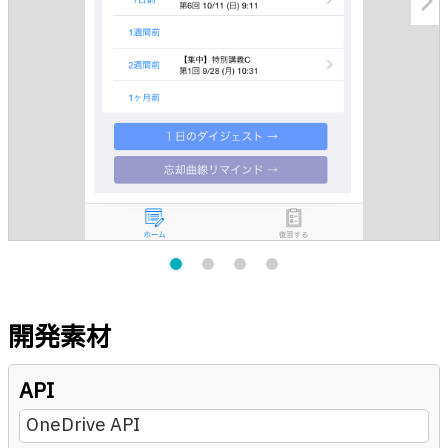
arrow_forward_ios
開発素材
API
OneDrive API