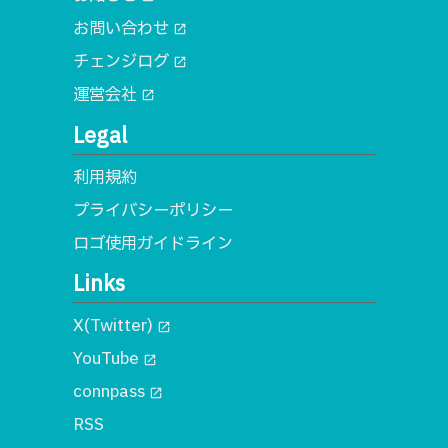
お問い合わせ
open_in_new
チェンジログ
open_in_new
運営会社
open_in_new
Legal
利用規約
プライバシーポリシー
ロゴ使用ガイドライン
Links
X(Twitter)
open_in_new
YouTube
open_in_new
connpass
open_in_new
RSS