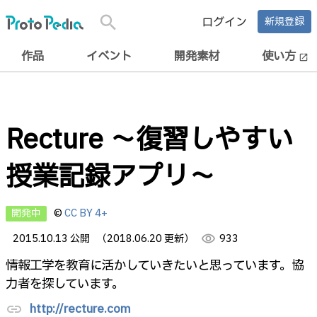
search
ログイン
新規登録
作品
イベント
開発素材
使い方
open_in_new
Recture 〜復習しやすい
授業記録アプリ〜
開発中
©
CC BY 4+
2015.10.13 公開
（2018.06.20 更新）
visibility
933
情報工学を教育に活かしていきたいと思っています。協
力者を探しています。
http://recture.com
link