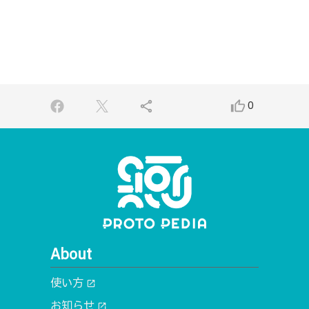
share
thumb_up_alt
0
About
使い方
open_in_new
お知らせ
open_in_new