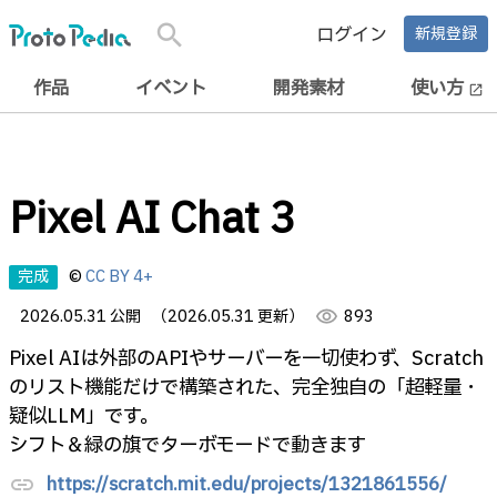
search
ログイン
新規登録
作品
イベント
開発素材
使い方
open_in_new
Pixel AI Chat 3
完成
©
CC BY 4+
2026.05.31 公開
（2026.05.31 更新）
visibility
893
Pixel AIは外部のAPIやサーバーを一切使わず、Scratch
のリスト機能だけで構築された、完全独自の「超軽量・
疑似LLM」です。
シフト＆緑の旗でターボモードで動きます
https://scratch.mit.edu/projects/1321861556/
link