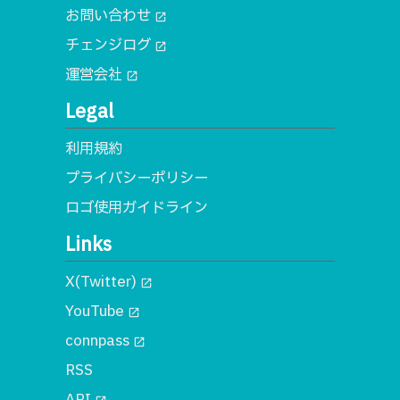
お問い合わせ
open_in_new
チェンジログ
open_in_new
運営会社
open_in_new
Legal
利用規約
プライバシーポリシー
ロゴ使用ガイドライン
Links
X(Twitter)
open_in_new
YouTube
open_in_new
connpass
open_in_new
RSS
API