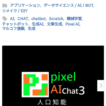
folder
アプリケーション,
データサイエンス / AI / BOT,
リメイク / DIY
sell
AI,
CHAT,
chatbot,
Scratch,
機械学習,
チャットボット,
生成AI,
文章生成,
Pixel AI,
マルコフ連鎖,
生成
arrow_forward_ios