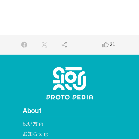
share
thumb_up_alt
21
About
使い方
open_in_new
お知らせ
open_in_new