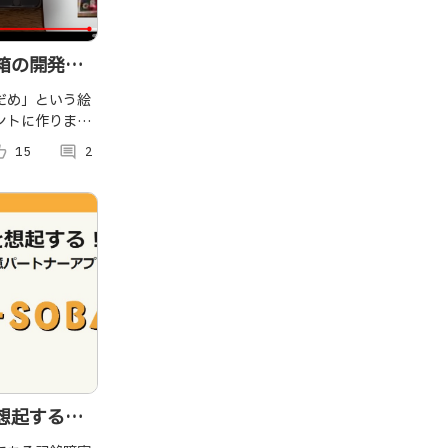
箱の開発と
用
だめ」という絵
ントに作りまし
メ」と書いてある
p_alt
15
comment
2
けちゃダメって
聞こえて光り、
ます。
想起する！