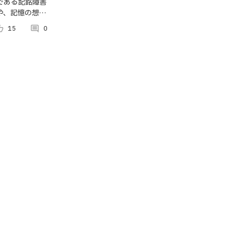
れる記憶パ
である記銘障害
や、記憶の想起
想起 -
INE botアプ
p_alt
15
comment
0