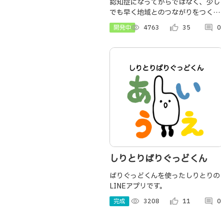
「なかまのなかま」
認知症になってからではなく、少し
でも早く地域とのつながりをつくれ
るようにしたい。「生きがい・役割
開発中
visibility
4763
thumb_up_alt
35
comment
0
づくり」と「備え」に着目して、
「地域の出会い直し」と「互助の関
係」を支える情報の提供と発信を行
うアプリ。
しりとりばりぐっどくん
ばりぐっどくんを使ったしりとりの
LINEアプリです。
完成
visibility
3208
thumb_up_alt
11
comment
0