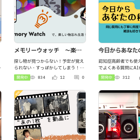
メモリーウォッチ 〜楽し
今日からあなた
い物忘れ生活〜
探し物が見つからない！予定が覚え
認知症高齢者でも使
で
られない・すっぽかしてしまう！昨
でよくある質問にA
日やったことを忘れてしまう！そん
護をちょっと楽しく
開発中
visibility
834
thumb_up_alt
12
comment
0
開発中
visibility
312
th
なときこそ、メモリーウォッチ。あ
す。
なたの代わりにスマートウォッチが
記憶をサポート！