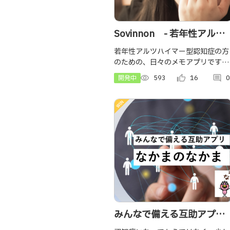
Sovinnon - 若年性アルツ
ハイマー型認知症でも日々
若年性アルツハイマー型認知症の方
のための、日々のメモアプリです。
の瞬間を記憶できる -
周囲の人との会話をテキストに自動
開発中
visibility
593
thumb_up_alt
16
comment
0
変換できます。その際、周囲の協力
を快く得るため、自分の症状を周囲
に簡単に伝えることもできるのが特
徴です。
みんなで備える互助アプリ