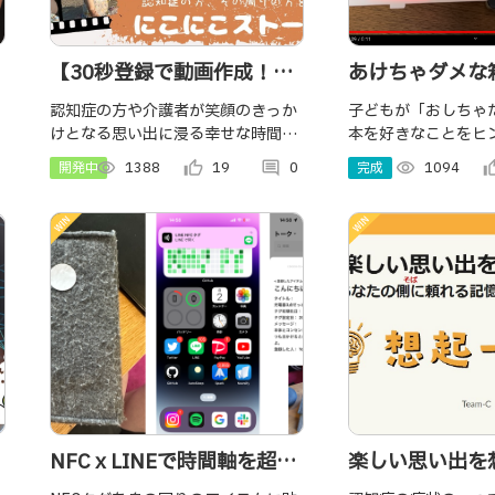
【30秒登録で動画作成！あ
あけちゃダメな
なたを笑顔にしたいから】
在宅医療への応
認知症の方や介護者が笑顔のきっか
子どもが「おしちゃ
けとなる思い出に浸る幸せな時間を
本を好きなことをヒ
にこにこストーリー
体験できる動画作成サービスです。
た。 「あけちゃダ
開発中
visibility
1388
thumb_up_alt
19
comment
0
完成
visibility
1094
thumb_u
思い出の写真をLINEへ入力すると、
箱を開けると、「あ
大切にしている思い出が蘇るこころ
言っただろ」と声が
が温かくなるような動画を作成しま
LINEに通知が届き
す
NFC x LINEで時間軸を超え
楽しい思い出を