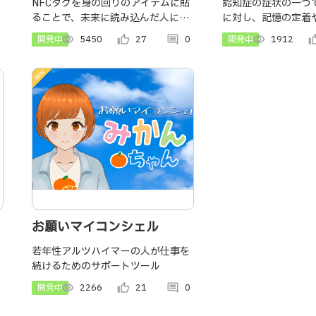
たメモツール
あなたの側で頼
NFCタグを身の回りのアイテムに貼
認知症の症状の一つ
ることで、未来に読み込んだ人にメ
に対し、記憶の定着
ートナーアプリ『
ッセージを残せるサービスです。
をあなたの側で助けるL
開発中
visibility
5450
thumb_up_alt
27
comment
0
SOBA』
開発中
visibility
1912
thumb_u
NFCとLINEを連携することで、「か
リです
ざす」だけで、サービスが使えると
いう究極の手軽さを実現しました。
お願いマイコンシェル
若年性アルツハイマーの人が仕事を
続けるためのサポートツール
開発中
visibility
2266
thumb_up_alt
21
comment
0