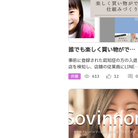
誰でも楽しく買い物ができ
る仕組みづくり -LINEでつ
事前に登録された認知症の方の入退
店を検知し、店舗の従業員にLINE
ながる関係性-
通知。今一度リマインドすることで
供養
visibility
613
thumb_up_alt
12
comment
0
店舗従業員の接客の質向上を図ると
ともに、認知症の方には音声案内で
お会計忘れを防止。