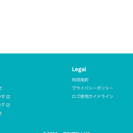
Legal
利用規約
プライバシーポリシー
n_new
わせ
ロゴ使用ガイドライン
open_in_new
ログ
open_in_new
n_new