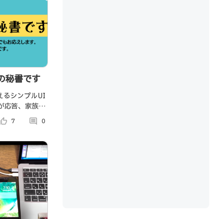
の秘書です
えるシンプルUI
Iが応答、家族介
するアプリで
umb_up_alt
7
comment
0