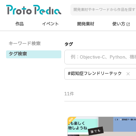
作品
イベント
開発素材
使い方
open_in_new
キーワード検索
タグ
タグ検索
#認知症フレンドリーテック
clear
11件