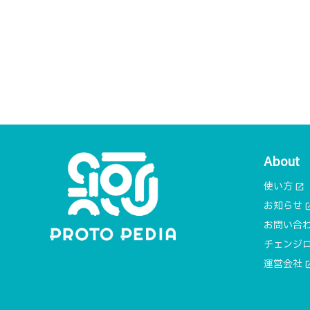
About
使い方
open_in_new
お知らせ
open_i
お問い合
チェンジ
運営会社
open_i