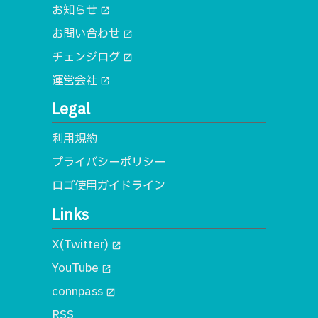
お知らせ
open_in_new
お問い合わせ
open_in_new
チェンジログ
open_in_new
運営会社
open_in_new
Legal
利用規約
プライバシーポリシー
ロゴ使用ガイドライン
Links
X(Twitter)
open_in_new
YouTube
open_in_new
connpass
open_in_new
RSS