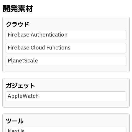
開発素材
クラウド
Firebase Authentication
Firebase Cloud Functions
PlanetScale
ガジェット
AppleWatch
ツール
Next.js