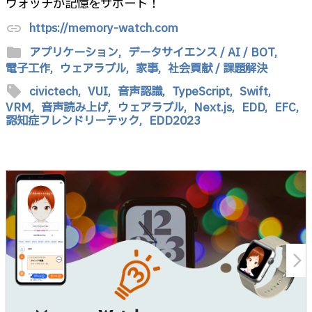
ウォッチが記憶をサポート！
https://memory-watch.com
link
folder
アプリケーション,
データサイエンス / AI / BOT,
電子工作,
ウェアラブル,
家事,
社会貢献 / 課題解決
sell
civictech,
VUI,
音声認識,
TypeScript,
Swift,
VRM,
音声読み上げ,
ウェアラブル,
Next.js,
EDD,
EFC,
認知症フレンドリーテック,
EDD2023
arrow_forward_ios