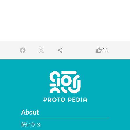
share
thumb_up_alt
12
About
使い方
open_in_new