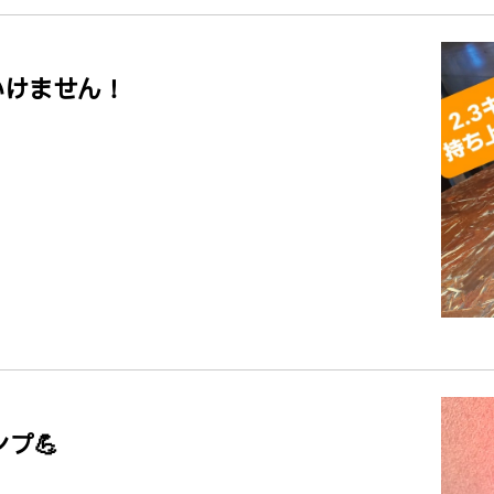
いけません！
プ💪