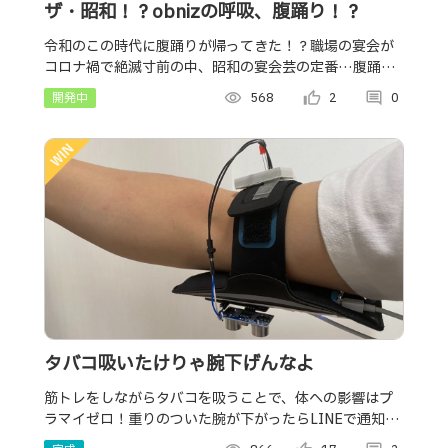
ザ・昭和！？obnizの呼吸、腹踊り！？
令和のこの時代に腹踊りが帰ってきた！？職場の宴会が
コロナ禍で絶滅寸前の中、昭和の宴会芸の定番…腹踊り
が新たな価値をもってくる！？
開発中
visibility
568
thumb_up_alt
2
comment
0
タバコ吸いたけりゃ腕下げんなよ
筋トレをしながらタバコを吸うことで、体への影響はプ
ラマイゼロ！重りのついた腕が下がったらLINEで通知さ
れ赤ランプが点灯！そして罰ゲームが待っている、、、