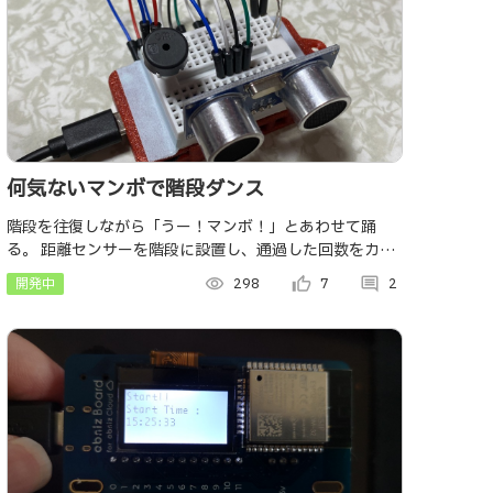
何気ないマンボで階段ダンス
階段を往復しながら「うー！マンボ！」とあわせて踊
る。 距離センサーを階段に設置し、通過した回数をカウ
ントできるもの。 音楽が鳴っている間やらなくてはなら
開発中
visibility
298
thumb_up_alt
7
comment
2
ないルール。