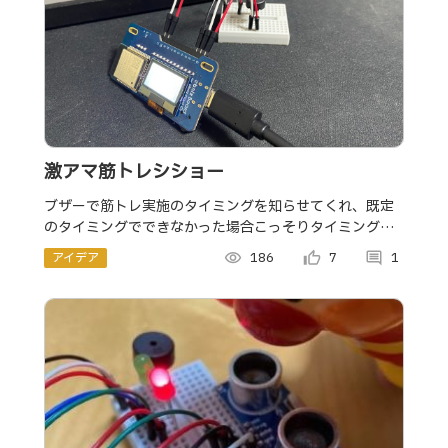
激アマ筋トレシショー
ブザーで筋トレ実施のタイミングを知らせてくれ、既定
のタイミングでできなかった場合こっそりタイミングを
遅くしてくれる。そんな激アマな師匠（シショー）を
アイデア
visibility
186
thumb_up_alt
7
comment
1
obniz使って作成してみました。