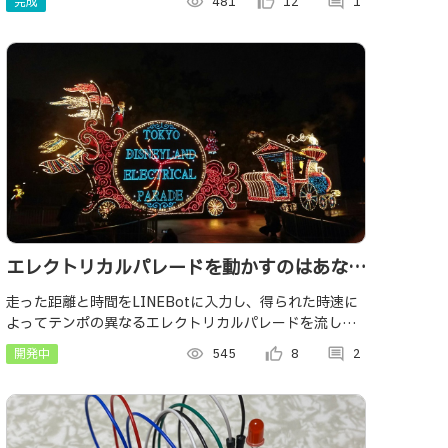
完成
visibility
481
thumb_up_alt
12
comment
1
エレクトリカルパレードを動かすのはあなた
だ
走った距離と時間をLINEBotに入力し、得られた時速に
よってテンポの異なるエレクトリカルパレードを流しま
す。
開発中
visibility
545
thumb_up_alt
8
comment
2