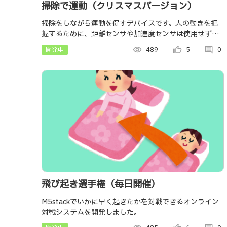
掃除で運動（クリスマスバージョン）
掃除をしながら運動を促すデバイスです。人の動きを把
握するために、距離センサや加速度センサは使用せず、
obnizのBLEの電波強度を使用しました。このため、
開発中
visibility
489
thumb_up_alt
5
comment
0
obnizとスマホがあれば使用できます。
飛び起き選手権（毎日開催）
M5stackでいかに早く起きたかを対戦できるオンライン
対戦システムを開発しました。