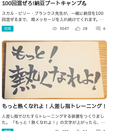
100回混ぜろ!納豆ブートキャンプ💪
スカル・ビリー・ブランクス先生が、一緒に納豆を100
回混ぜるまで、 喝メッセージを入れ続けてくれます。ず
っと目を光らせているので、 納豆の粘りも、あなたの粘
完成
visibility
5047
thumb_up_alt
28
comment
6
り強さも、見逃す心配ございません。
もっと熱くなれよ！人差し指トレーニング！
人差し指でひたすらトレーニングする装置をつくりまし
た。 「もっと！熱くなれよ！」の文字が上がったら、修
造を起き上がらせろ！