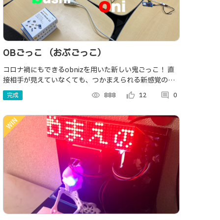
OBごっこ （おぶごっこ）
コロナ禍にもできるobnizを用いた新しい鬼ごっこ！ 直
接相手が見えていなくても、つかまえられる新感覚の鬼
ごっこ。 デジタル技術とリアルの融合で新たな戦術が生
完成
visibility
888
thumb_up_alt
12
comment
0
まれるかも...？