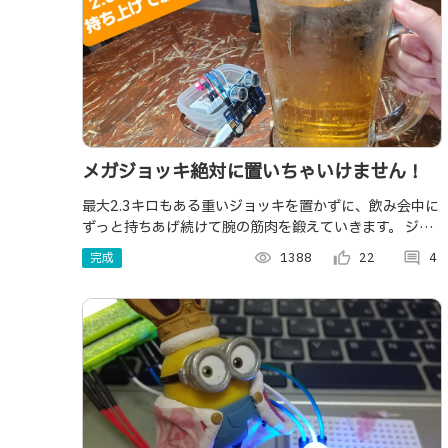
メガジョッキ絶対に置いちゃいけません！
最大2.3キロもある重いジョッキを置かずに、飲み会中に
ずっと持ちあげ続けて腕の筋肉を鍛えていきます。 ジョ
ッキをテーブルに置いてしまったときは、持ち上げ
完成
visibility
1388
thumb_up_alt
22
comment
4
な！！と言わんばかりに、警告します！