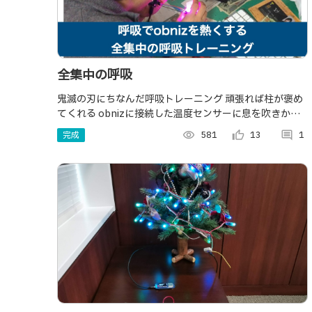
全集中の呼吸
鬼滅の刃にちなんだ呼吸トレーニング 頑張れば柱が褒め
てくれる obnizに接続した温度センサーに息を吹きかけ
て温めることで、肺活量を鍛えることを目的としたトレ
完成
visibility
581
thumb_up_alt
13
comment
1
ーニングデバイスです。