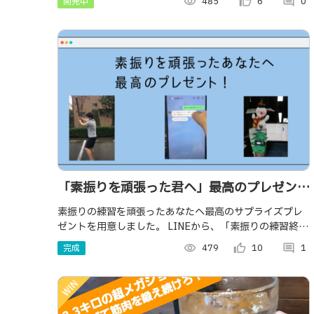
開発中
visibility
485
thumb_up_alt
6
comment
0
「素振りを頑張った君へ」最高のプレゼン
ト！！
素振りの練習を頑張ったあなたへ最高のサプライズプレ
ゼントを用意しました。 LINEから、「素振りの練習終わ
ったよ！」と伝えると返信がきて、サプライズの音楽が
完成
visibility
479
thumb_up_alt
10
comment
1
流れるシステムを制作しました。