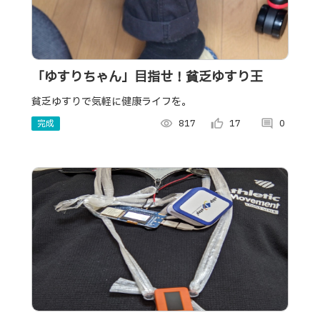
「ゆすりちゃん」目指せ！貧乏ゆすり王
貧乏ゆすりで気軽に健康ライフを。
完成
visibility
817
thumb_up_alt
17
comment
0