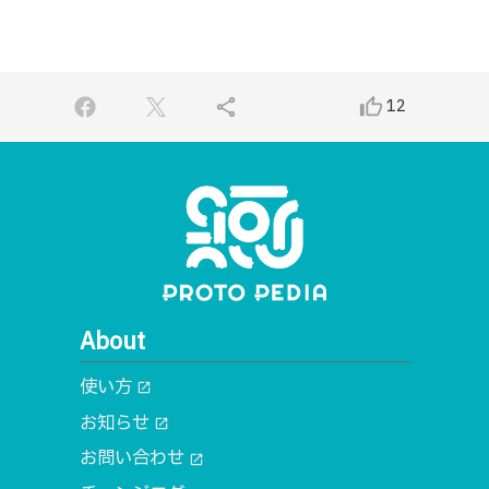
share
thumb_up_alt
12
About
使い方
open_in_new
お知らせ
open_in_new
お問い合わせ
open_in_new