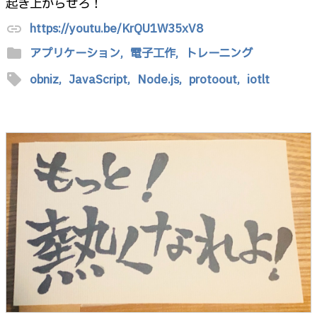
起き上がらせろ！
https://youtu.be/KrQU1W35xV8
link
folder
アプリケーション,
電子工作,
トレーニング
sell
obniz,
JavaScript,
Node.js,
protoout,
iotlt