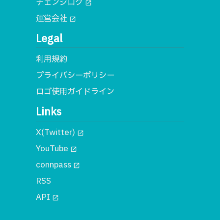
チェンジログ
open_in_new
運営会社
open_in_new
Legal
利用規約
プライバシーポリシー
ロゴ使用ガイドライン
Links
X(Twitter)
open_in_new
YouTube
open_in_new
connpass
open_in_new
RSS
API
open_in_new