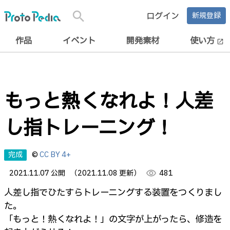
search
ログイン
新規登録
作品
イベント
開発素材
使い方
open_in_new
もっと熱くなれよ！人差
し指トレーニング！
完成
©
CC BY 4+
2021.11.07 公開
（2021.11.08 更新）
visibility
481
人差し指でひたすらトレーニングする装置をつくりまし
た。
「もっと！熱くなれよ！」の文字が上がったら、修造を