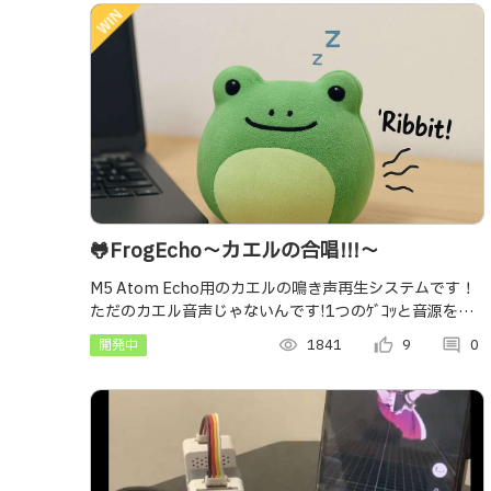
🐸FrogEcho〜カエルの合唱!!!〜
M5 Atom Echo用のカエルの鳴き声再生システムです！
ただのカエル音声じゃないんです!1つのｹﾞｺｯと音源を加
工し個体差表現！複数atomで同期！リアルなカエルの合
開発中
visibility
1841
thumb_up_alt
9
comment
0
唱が聞こえるよ！