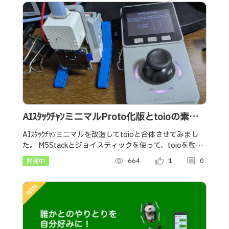
AIｽﾀｯｸﾁｬﾝミニマルProto化版とtoioの素敵
な関係
AIｽﾀｯｸﾁｬﾝミニマルを改造してtoioと合体させてみまし
た。 M5Stackとジョイスティックを使って、toioを動か
すことができます!!
開発中
visibility
664
thumb_up_alt
1
comment
0