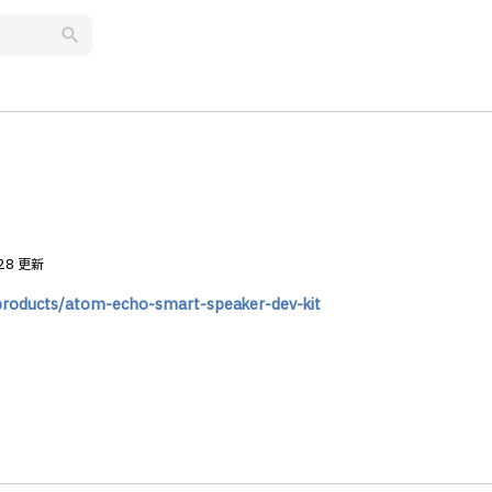
search
.28 更新
products/atom-echo-smart-speaker-dev-kit