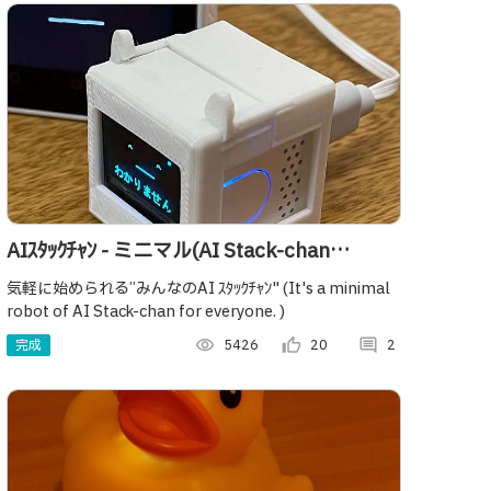
AIｽﾀｯｸﾁｬﾝ - ミニマル(AI Stack-chan
Minimal)
気軽に始められる”みんなのAI ｽﾀｯｸﾁｬﾝ" (It's a minimal
robot of AI Stack-chan for everyone. )
完成
visibility
5426
thumb_up_alt
20
comment
2