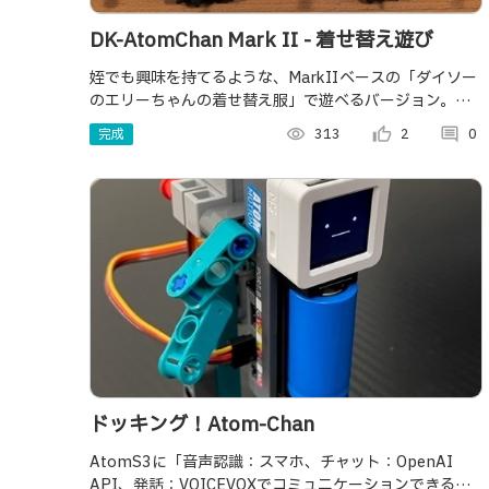
DK-AtomChan Mark Ⅱ - 着せ替え遊び
姪でも興味を持てるような、MarkⅡベースの「ダイソー
のエリーちゃんの着せ替え服」で遊べるバージョン。ま
たオフライン音声認識センサーに声をかけると、キビキ
完成
visibility
313
thumb_up_alt
2
comment
0
ビ反応してくれます。
ドッキング！Atom-Chan
AtomS3に「音声認識：スマホ、チャット：OpenAI
API、発話：VOICEVOXでコミュニケーションできるよ