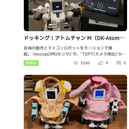
ドッキング！アトムチャン M（DK-Atom
Chan M）
自身の動作とマイコンロボットをモーションで操
縦。”mocopi(IMUセンサ)”や、”TDPT(カメラ検出)”から
送られてくるOSC座標データを使用。モノづくり支援を
開発中
visibility
1100
thumb_up_alt
9
comment
0
受けた2体目と同時操作可能になった