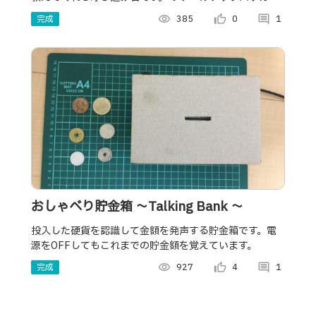
ンで作成しました。
完成
visibility
385
thumb_up_alt
0
comment
1
おしゃべり貯金箱 ～Talking Bank ～
投入した硬貨を認識して金額を発声する貯金箱です。電
源をOFFしてもこれまでの貯金額を覚えています。
完成
visibility
927
thumb_up_alt
4
comment
1