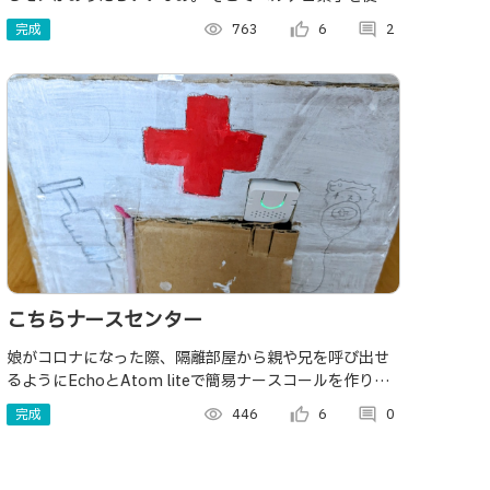
て卓上飲料冷却装置を作りたいと思いましたが出来たも
完成
visibility
763
thumb_up_alt
6
comment
2
のは 冷えないゲーミング貯蔵庫でした・・・
こちらナースセンター
娘がコロナになった際、隔離部屋から親や兄を呼び出せ
るようにEchoとAtom liteで簡易ナースコールを作りま
した。
完成
visibility
446
thumb_up_alt
6
comment
0