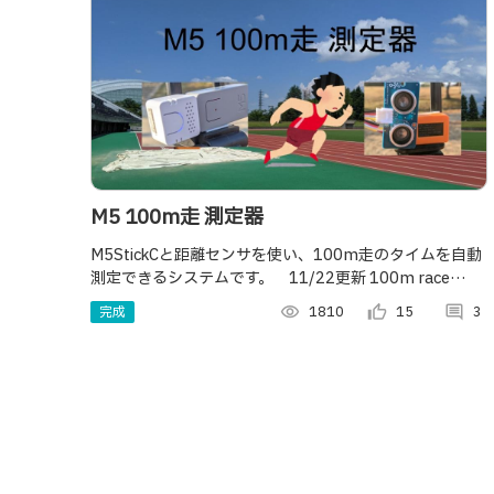
M5 100m走 測定器
M5StickCと距離センサを使い、100m走のタイムを自動
測定できるシステムです。 11/22更新 100m race
Measuring System by Distance Sensor.
完成
visibility
1810
thumb_up_alt
15
comment
3