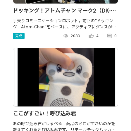
ドッキング！アトムチャン マーク2（DK-
AtomChan Mark Ⅱ）
手乗りコミュニケーションロボット。前回の"ドッキン
グ！Atom-Chan"をベースに、アクティブにダンスが踊
れるよう、新フレームとServo+Morterで制御。人型
完成
visibility
2083
thumb_up_alt
4
comment
0
←→車型へ変形して走行も可能。
ここがすごい！呼び込み君
あの呼び込み君がしゃべる！商品のどこがすごいのかを
教えてくれる呼び込み君です。 リテールテックハッカソ