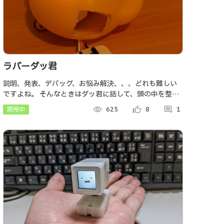
ラバーダッ君
説明、発表、デバッグ、お悩み解決、、、どれも難しい
ですよね。 そんなときはダッ君に話して、頭の中を整理
してみましょう。
開発中
visibility
625
thumb_up_alt
8
comment
1