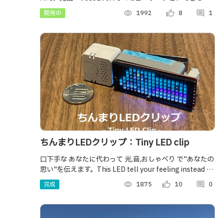
うにした人型LEGO」です。シンプルな手乗りサイズと拡
開発中
visibility
1992
thumb_up_alt
8
comment
1
張性が売りです。
ちんまりLEDクリップ：Tiny LED clip
口下手な あなたに代わって 光,音,おしゃべり で"あなたの
思い"を伝えます。This LED tell your feeling instead of
you with bright & sound
完成
visibility
1875
thumb_up_alt
10
comment
0