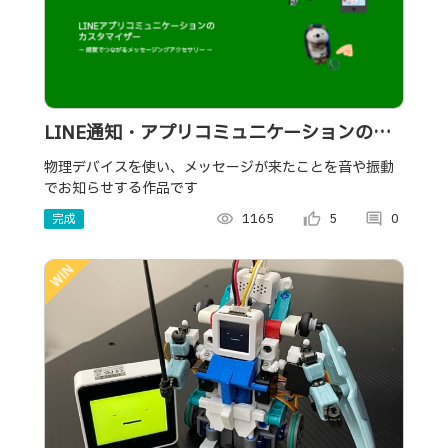
LINE通知・アプリコミュニケーションのカ
スタマイザー「感覚でつながるメッセージン
物理デバイスを使い、メッセージが来たことを音や振動
でお知らせする作品です
グアクセサリー」
完成
visibility
1165
thumb_up_alt
5
comment
0