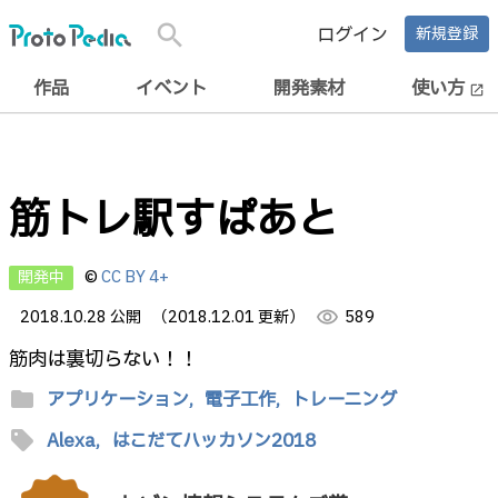
search
ログイン
新規登録
作品
イベント
開発素材
使い方
open_in_new
筋トレ駅すぱあと
開発中
©
CC BY 4+
2018.10.28 公開
（2018.12.01 更新）
visibility
589
筋肉は裏切らない！！
folder
アプリケーション,
電子工作,
トレーニング
sell
Alexa,
はこだてハッカソン2018