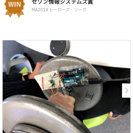
セゾン情報システムズ賞
MA2018 ヒーローズ・リーグ
arrow_forward_ios