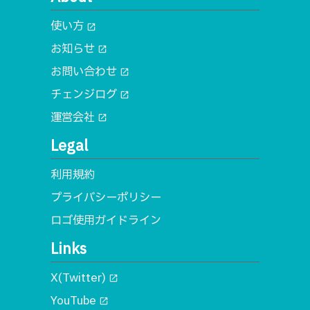
使い方
open_in_new
お知らせ
open_in_new
お問い合わせ
open_in_new
チェンジログ
open_in_new
運営会社
open_in_new
Legal
利用規約
プライバシーポリシー
ロゴ使用ガイドライン
Links
X(Twitter)
open_in_new
YouTube
open_in_new