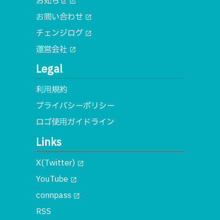
お知らせ
open_in_new
お問い合わせ
open_in_new
チェンジログ
open_in_new
運営会社
open_in_new
Legal
利用規約
プライバシーポリシー
ロゴ使用ガイドライン
Links
X(Twitter)
open_in_new
YouTube
open_in_new
connpass
open_in_new
RSS