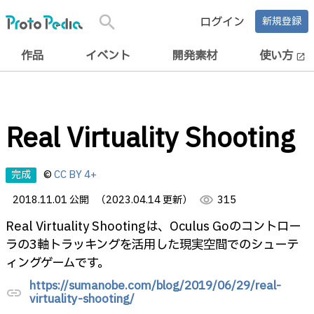
search
ログイン
新規登録
作品
イベント
開発素材
使い方
open_in_new
Real Virtuality Shooting
完成
©
CC BY 4+
2018.11.01 公開
（2023.04.14 更新）
visibility
315
Real Virtuality Shootingは、Oculus Goのコントロー
ラの3軸トラッキングを活用した現実空間でのシューテ
ィングゲームです。
https://sumanobe.com/blog/2019/06/29/real-
link
virtuality-shooting/