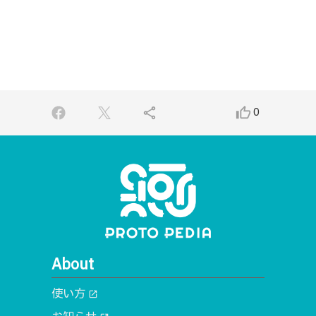
share
thumb_up_alt
0
About
使い方
open_in_new