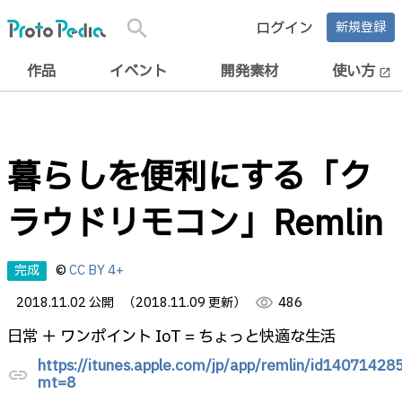
search
ログイン
新規登録
作品
イベント
開発素材
使い方
open_in_new
暮らしを便利にする「ク
ラウドリモコン」Remlin
完成
©
CC BY 4+
2018.11.02 公開
（2018.11.09 更新）
visibility
486
日常 ＋ ワンポイント IoT = ちょっと快適な生活
https://itunes.apple.com/jp/app/remlin/id14071428
link
mt=8