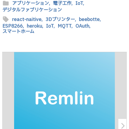
folder
アプリケーション,
電子工作,
IoT,
デジタルファブリケーション
sell
react-naitive,
3Dプリンター,
beebotte,
ESP8266,
heroku,
IoT,
MQTT,
OAuth,
スマートホーム
arrow_forward_ios