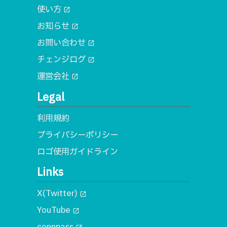
使い方
open_in_new
お知らせ
open_in_new
お問い合わせ
open_in_new
チェンジログ
open_in_new
運営会社
open_in_new
Legal
利用規約
プライバシーポリシー
ロゴ使用ガイドライン
Links
X(Twitter)
open_in_new
YouTube
open_in_new