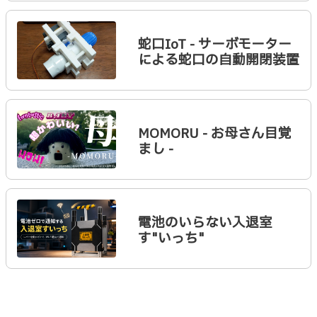
蛇口IoT - サーボモーター
による蛇口の自動開閉装置
MOMORU - お母さん目覚
まし -
電池のいらない入退室
す"いっち"