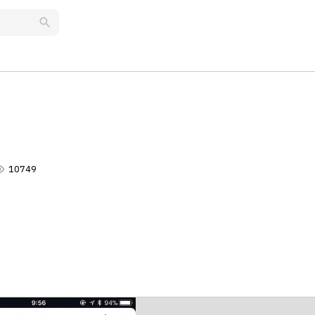
search
lity
10749