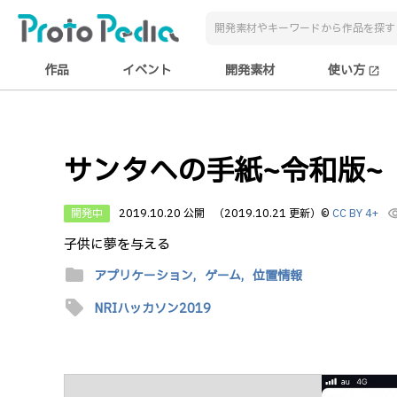
作品
イベント
開発素材
使い方
open_in_new
サンタへの手紙~令和版~
開発中
2019.10.20 公開
（2019.10.21 更新）
©
CC BY 4+
visibi
子供に夢を与える
folder
アプリケーション,
ゲーム,
位置情報
sell
NRIハッカソン2019