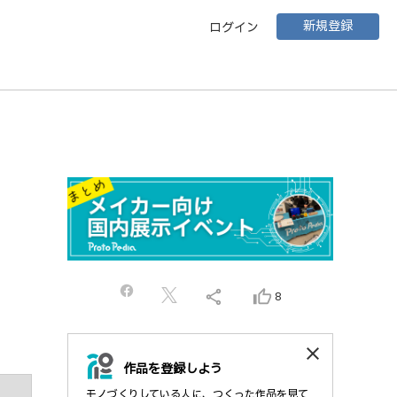
新規登録
ログイン
share
thumb_up_alt
8
close
作品を登録しよう
モノづくりしている人に、つくった作品を見て