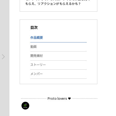
もらえ、リアクションがもらえるかも？
目次
作品概要
動画
arrow_forward_ios
開発素材
ストーリー
メンバー
Proto lovers ♥