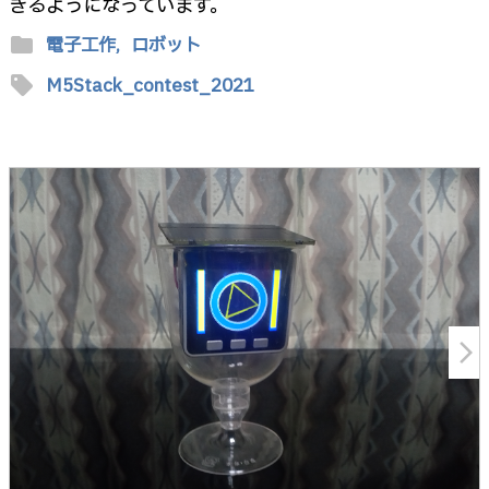
きるようになっています。
folder
電子工作,
ロボット
sell
M5Stack_contest_2021
arrow_forward_ios