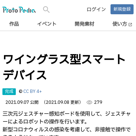
search
ログイン
新規登録
作品
イベント
開発素材
使い方
open_in_new
ワイングラス型スマート
デバイス
完成
©
CC BY 4+
2021.09.07 公開
（2021.09.08 更新）
visibility
279
三次元ジェスチャー感知ボードを使用して、ジェスチャ
ーによるロボットの操作を行います。
新型コロナウィルスの感染を考慮して、非接触で操作で