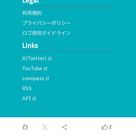
Legal
利用規約
プライバシーポリシー
ロゴ使用ガイドライン
Links
X(Twitter)
open_in_new
YouTube
open_in_new
connpass
open_in_new
RSS
API
open_in_new
© 2018 一般社団法人MA
share
thumb_up_alt
2