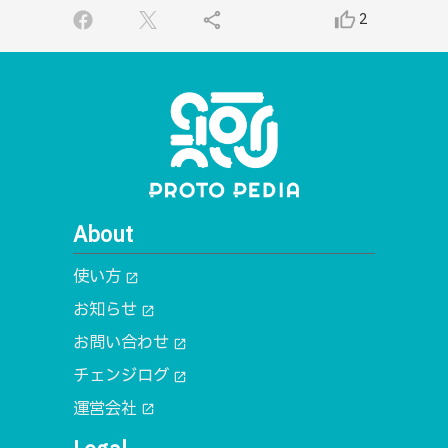
share
thumb_up_alt
2
About
使い方
open_in_new
お知らせ
open_in_new
お問い合わせ
open_in_new
チェンジログ
open_in_new
運営会社
open_in_new