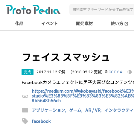
作品
イベント
開発素材
使い方
open_in_new
フェイス スマッシュ
完成
2017.11.12 公開
（2018.05.22 更新）
©
CC BY 4+
visibility
Facebookカメラエフェクトに男子大喜びなコンテン
https://medium.com/@ykobayashi/facebook%E
link
studio%E3%83%8F%E3%83%83%E3%82%A
8b5648b56cb
folder
アプリケーション,
ゲーム,
AR / VR,
インタラクティ
sell
facebook