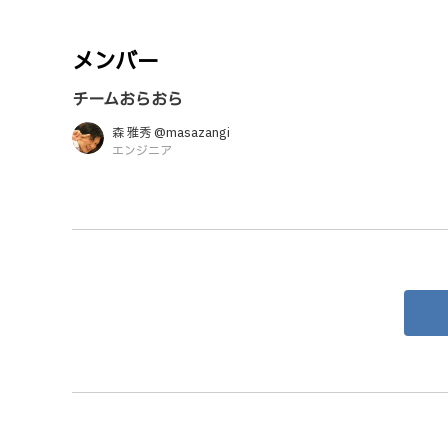
メンバー
チームおらおら
森 雅秀 @masazangi
エンジニア