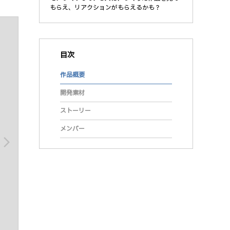
もらえ、リアクションがもらえるかも？
目次
作品概要
開発素材
ストーリー
メンバー
arrow_forward_ios