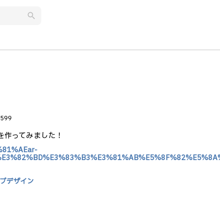
search
599
ツを作ってみました！
3%81%AEar-
B%E3%82%BD%E3%83%B3%E3%81%AB%E5%8F%82%E5%8
ブデザイン