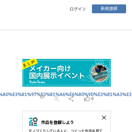
新規登録
ログイン
A%A0%E3%81%97%E3%81%A6%E6%80%9D%E3%81%A3%E3
share
thumb_up_alt
0
close
作品を登録しよう
モノづくりしている人に、つくった作品を見て