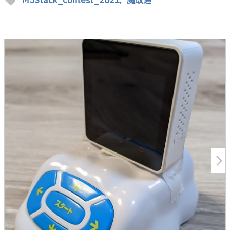
sell
M5Stack_contest_2021,
魔改造
arrow_forward_ios