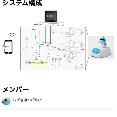
システム構成
メンバー
しげき @shi78ge