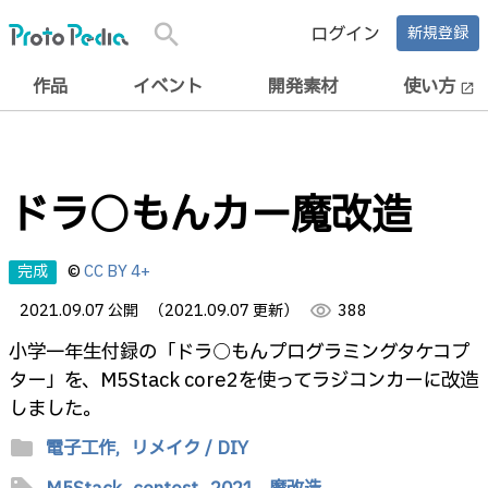
search
ログイン
新規登録
作品
イベント
開発素材
使い方
open_in_new
ドラ○もんカー魔改造
完成
©
CC BY 4+
2021.09.07 公開
（2021.09.07 更新）
visibility
388
小学一年生付録の「ドラ○もんプログラミングタケコプ
ター」を、M5Stack core2を使ってラジコンカーに改造
しました。
folder
電子工作,
リメイク / DIY