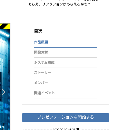
もらえ、リアクションがもらえるかも？
目次
作品概要
開発素材
システム構成
ストーリー
メンバー
arrow_forward_ios
関連イベント
プレゼンテーションを開始する
Proto lovers ♥