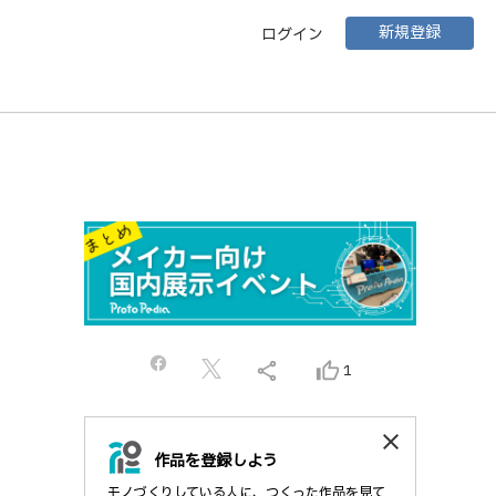
新規登録
ログイン
share
thumb_up_alt
1
close
作品を登録しよう
モノづくりしている人に、つくった作品を見て