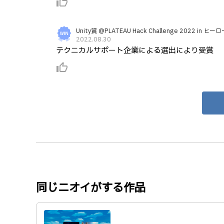
thumb_up_alt
Unity賞 @PLATEAU Hack Challenge 2022 in 
2022.08.30
テクニカルサポート企業による選出により受賞
thumb_up_alt
同じニオイがする作品