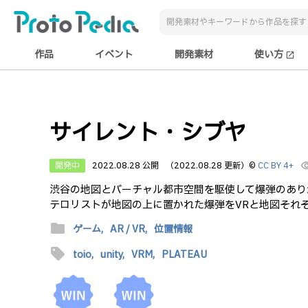
作品
イベント
開発素材
使い方
open_in_new
サイレント・シブヤ
開発中
2022.08.28 公開
（2022.08.28 更新）
©
CC BY 4+
visibi
渋谷の地図とバーチャル都市空間を駆使して爆弾のあり
テロリストが地図の上に置かれた爆弾をVRと地図それ
folder
ゲーム,
AR / VR,
位置情報
sell
toio,
unity,
VRM,
PLATEAU