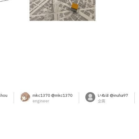
shou
mkc1370 @mkc1370
いぬは @inuha97
engineer
企画