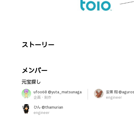
ストーリー
メンバー
元宝探し
ufoo68 @yuta_matsunaga
安黒 翔 @aguro
企画・制作
engineer
ひん @thamurian
engineer