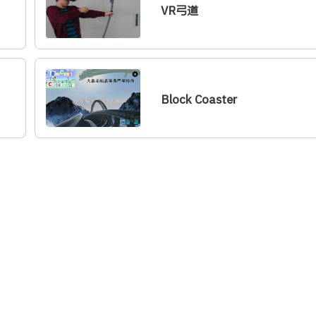
VR弓道
Block Coaster