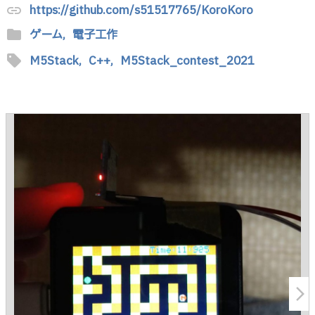
https://github.com/s51517765/KoroKoro
link
folder
ゲーム,
電子工作
sell
M5Stack,
C++,
M5Stack_contest_2021
arrow_forward_ios