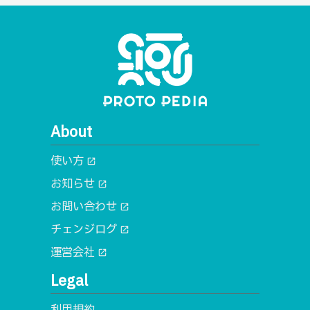
About
使い方
open_in_new
お知らせ
open_in_new
お問い合わせ
open_in_new
チェンジログ
open_in_new
運営会社
open_in_new
Legal
利用規約