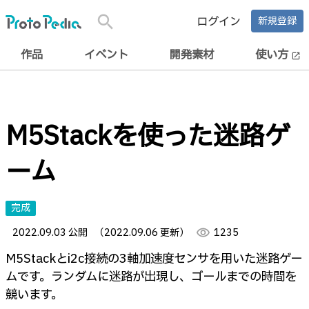
search
ログイン
新規登録
作品
イベント
開発素材
使い方
open_in_new
M5Stackを使った迷路ゲ
ーム
完成
2022.09.03 公開
（2022.09.06 更新）
visibility
1235
M5Stackとi2c接続の3軸加速度センサを用いた迷路ゲー
ムです。ランダムに迷路が出現し、ゴールまでの時間を
競います。