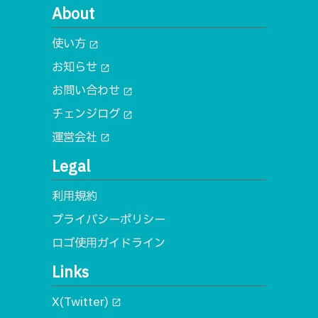
About
使い方
open_in_new
お知らせ
open_in_new
お問い合わせ
open_in_new
チェンジログ
open_in_new
運営会社
open_in_new
Legal
利用規約
プライバシーポリシー
ロゴ使用ガイドライン
Links
X(Twitter)
open_in_new