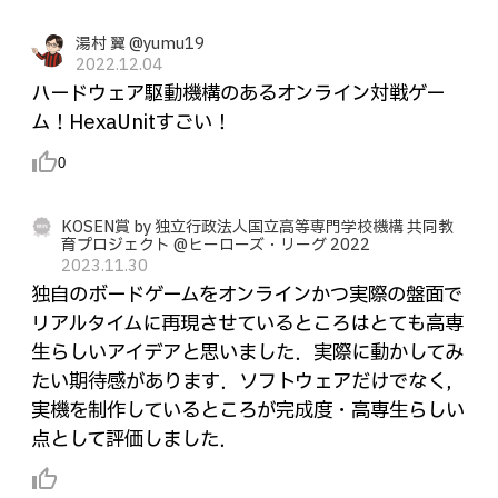
湯村 翼 @yumu19
2022.12.04
ハードウェア駆動機構のあるオンライン対戦ゲー
ム！HexaUnitすごい！
thumb_up_alt
0
KOSEN賞 by 独立行政法人国立高等専門学校機構 共同教
育プロジェクト @ヒーローズ・リーグ 2022
2023.11.30
独自のボードゲームをオンラインかつ実際の盤面で
リアルタイムに再現させているところはとても高専
生らしいアイデアと思いました．実際に動かしてみ
たい期待感があります．ソフトウェアだけでなく，
実機を制作しているところが完成度・高専生らしい
点として評価しました．
thumb_up_alt