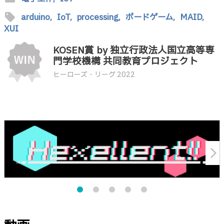
sell
arduino,
IoT,
processing,
ボードゲーム,
MAID,
XUI
KOSEN賞 by 独立行政法人国立高等専
門学校機構 共同教育プロジェクト
ヒーローズ・リーグ 2022
arrow_forward_ios