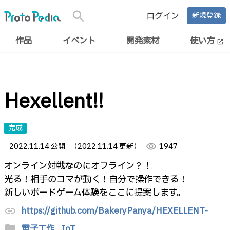
search
ログイン
新規登録
作品
イベント
開発素材
使い方
open_in_new
Hexellent!!
完成
2022.11.14 公開
（2022.11.14 更新）
visibility
1947
オンライン対戦なのにオフライン？！
光る！相手のコマが動く！自分で操作できる！
新しいボードゲーム体験をここに提案します。
https://github.com/BakeryPanya/HEXELLENT-
link
folder
電子工作,
IoT