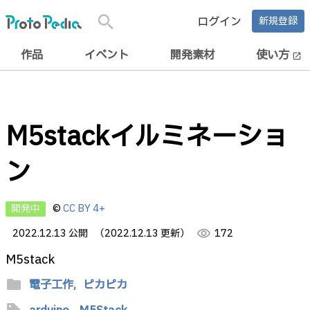
search
ログイン
新規登録
作品
イベント
開発素材
使い方
open_in_new
M5stackイルミネーショ
ン
開発中
©
CC BY 4+
2022.12.13 公開
（2022.12.13 更新）
visibility
172
M5stack
folder
電子工作,
ピカピカ